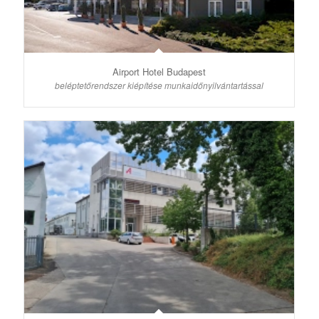
Airport Hotel Budapest
beléptetőrendszer kiépítése munkaidőnyilvántartással