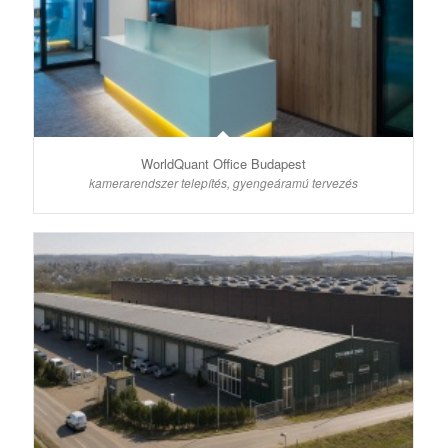
WorldQuant Office Budapest
kamerarendszer telepítés, gyengeáramú tervezés