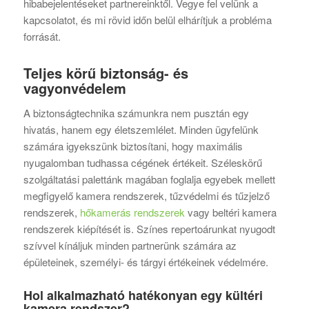
hibabejelentéseket partnereinktől. Vegye fel velünk a
kapcsolatot, és mi rövid időn belül elhárítjuk a probléma
forrását.
Teljes körű biztonság- és
vagyonvédelem
A biztonságtechnika számunkra nem pusztán egy
hivatás, hanem egy életszemlélet. Minden ügyfelünk
számára igyekszünk biztosítani, hogy maximális
nyugalomban tudhassa cégének értékeit. Széleskörű
szolgáltatási palettánk magában foglalja egyebek mellett
megfigyelő kamera rendszerek, tűzvédelmi és tűzjelző
rendszerek,
hőkamerás rendszerek
vagy beltéri kamera
rendszerek kiépítését is. Színes repertoárunkat nyugodt
szívvel kínáljuk minden partnerünk számára az
épületeinek, személyi- és tárgyi értékeinek védelmére.
Hol alkalmazható hatékonyan egy kültéri
kamera rendszer?