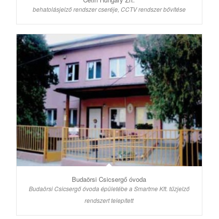
behatolásjelző rendszer cseréje, CCTV rendszer bővítése
Budaörsi Csicsergő óvoda
Budaörsi Csicsergő óvoda épületébe a Smartme Kft. tűzjelző
rendszert telepített