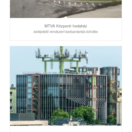
MTVA Központi Irodaház
beléptető rendszert karbantartás bővítés