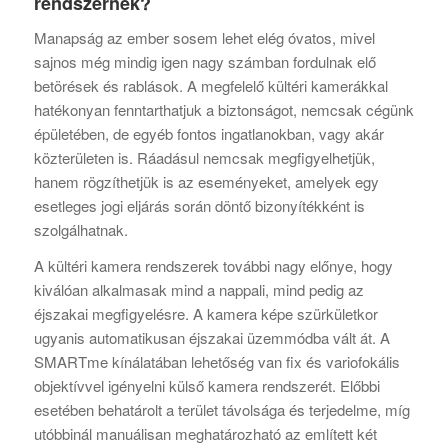
rendszernek?
Manapság az ember sosem lehet elég óvatos, mivel
sajnos még mindig igen nagy számban fordulnak elő
betörések és rablások. A megfelelő kültéri kamerákkal
hatékonyan fenntarthatjuk a biztonságot, nemcsak cégünk
épületében, de egyéb fontos ingatlanokban, vagy akár
közterületen is. Ráadásul nemcsak megfigyelhetjük,
hanem rögzíthetjük is az eseményeket, amelyek egy
esetleges jogi eljárás során döntő bizonyítékként is
szolgálhatnak.
A kültéri kamera rendszerek további nagy előnye, hogy
kiválóan alkalmasak mind a nappali, mind pedig az
éjszakai megfigyelésre. A kamera képe szürkületkor
ugyanis automatikusan éjszakai üzemmódba vált át. A
SMARTme kínálatában lehetőség van fix és variofokális
objektívvel igényelni külső kamera rendszerét. Előbbi
esetében behatárolt a terület távolsága és terjedelme, míg
utóbbinál manuálisan meghatározható az említett két