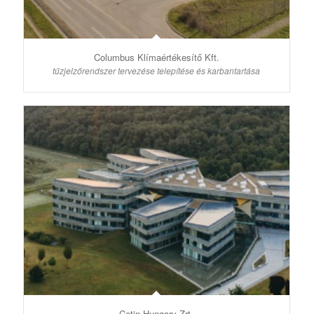
Columbus Klímaértékesítő Kft.
tűzjelzőrendszer tervezése telepítése és karbantartása
Cetin Hungary Zrt.