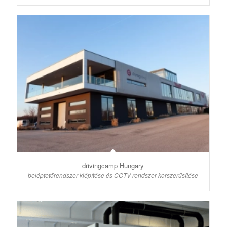
drivingcamp Hungary
beléptetőrendszer kiépítése és CCTV rendszer korszerűsítése