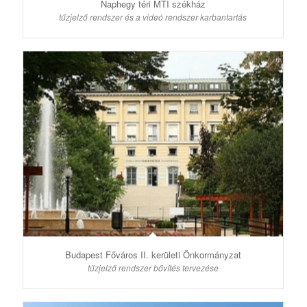
Naphegy téri MTI székház
tűzjelző rendszer és a videó rendszer karbantartás
Budapest Főváros II. kerületi Önkormányzat
tűzjelző rendszer bővítés tervezése