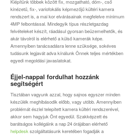
Kiépítünk többek között fix, mozgatható, dóm-, cső
kinézetű, fix-, variofokális képmezőjű kültéri kamera
rendszert is, a mai kor elvárásainak megfelelve minimum
4MP felbontással. Mindegyik típus részletgazdag
felvételeket készít, ráadásul gyorsan beüzemelhetők, és
akár távolról is elérhető a külső kamerák képe.
Amennyiben tanácsadásra lenne szüksége, sokéves
tudásunk legjavát adva kínálunk Önnek teljes mértékben
egyedi megoldási javaslatokat.
Éjjel-nappal fordulhat hozzánk
segítségért
Tisztában vagyunk azzal, hogy sajnos egyszer minden
készülék meghibásodik előbb, vagy utóbb. Amennyiben
problémát észlel telepített kamera kültéri rendszerével,
akkor sem hagyjuk Önt egyedül. Szakképzett és
barátságos kollégáink a nap 24 órájában elérhető
helpdesk
szolgáltatásunk keretében fogadják a