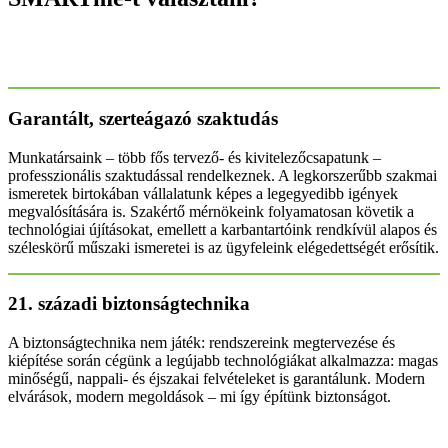
Garantált, szerteágazó szaktudás
Munkatársaink – több fős tervező- és kivitelezőcsapatunk –
professzionális szaktudással rendelkeznek. A legkorszerűbb szakmai
ismeretek birtokában vállalatunk képes a legegyedibb igények
megvalósítására is. Szakértő mérnökeink folyamatosan követik a
technológiai újításokat, emellett a karbantartóink rendkívül alapos és
széleskörű műszaki ismeretei is az ügyfeleink elégedettségét erősítik.
21. századi biztonságtechnika
A biztonságtechnika nem játék: rendszereink megtervezése és
kiépítése során cégünk a legújabb technológiákat alkalmazza: magas
minőségű, nappali- és éjszakai felvételeket is garantálunk. Modern
elvárások, modern megoldások – mi így építünk biztonságot.