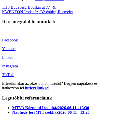
1113 Budapest, Bocskai út 77-79.
KWENTON Irodaház, B2 épület, II. emelet
Itt is megtalál bennünket:
Facebook
Youtube
Linkedin
Instagram
TikTok
Értesülni akar az okos otthon híreiről? Legyen naprakész és
iratkozzon fel
hírlevelünkre!
Legutóbbi referenciáink
MTVA Központi Irodaház
2026-06-11 - 13:30
Naphegy téri MTI székház
2026-06-11 - 13:26