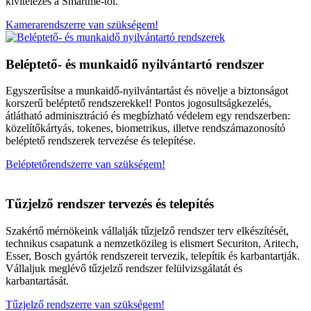
kivitelezés a Smartme-től.
Kamerarendszerre van szükségem!
Beléptető- és munkaidő nyilvántartó rendszer
Egyszerűsítse a munkaidő-nyilvántartást és növelje a biztonságot
korszerű beléptető rendszerekkel! Pontos jogosultságkezelés,
átlátható adminisztráció és megbízható védelem egy rendszerben:
közelítőkártyás, tokenes, biometrikus, illetve rendszámazonosító
beléptető rendszerek tervezése és telepítése.
Beléptetőrendszerre van szükségem!
Tűzjelző rendszer tervezés és telepítés
Szakértő mérnökeink vállalják tűzjelző rendszer terv elkészítését,
technikus csapatunk a nemzetközileg is elismert Securiton, Aritech,
Esser, Bosch gyártók rendszereit tervezik, telepítik és karbantartják.
Vállaljuk meglévő tűzjelző rendszer felülvizsgálatát és
karbantartását.
Tűzjelző rendszerre van szükségem!