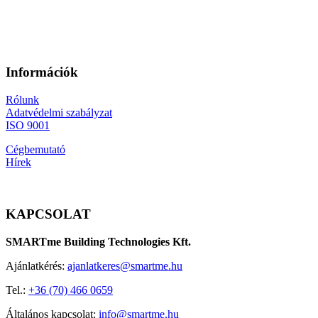
Információk
Rólunk
Adatvédelmi szabályzat
ISO 9001
Cégbemutató
Hírek
KAPCSOLAT
SMARTme Building Technologies Kft.
Ajánlatkérés:
ajanlatkeres@smartme.hu
Tel.:
+36 (70) 466 0659
Általános kapcsolat:
info@smartme.hu