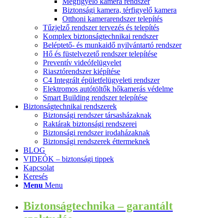
Megfigyelő kamera rendszer
Biztonsági kamera, térfigyelő kamera
Otthoni kamerarendszer telepítés
Tűzjelző rendszer tervezés és telepítés
Komplex biztonságtechnikai rendszer
Beléptető- és munkaidő nyilvántartó rendszer
Hő és füstelvezető rendszer telepítése
Preventív videófelügyelet
Riasztórendszer kiépítése
C4 Integrált épületfelügyeleti rendszer
Elektromos autótöltők hőkamerás védelme
Smart Building rendszer telepítése
Biztonságtechnikai rendszerek
Biztonsági rendszer társasházaknak
Raktárak biztonsági rendszerei
Biztonsági rendszer irodaházaknak
Biztonsági rendszerek éttermeknek
BLOG
VIDEÓK – biztonsági tippek
Kapcsolat
Keresés
Menu
Menu
Biztonságtechnika – garantált