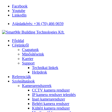
Facebook
Youtube
LinkedIn
Ajánlatkérés: +36 (70) 466 0659
Főoldal
Cégünkről
Csapatunk
Minősítéseink
Karrier
Support
Technikai linkek
Helpdesk
Referenciák
Szolgáltatások
Kamerarendszerek
CCTV kamera rendszer
IP kamera rendszer telepítés
Ipari kamerarendszer
Beltéri kamera rendszer
Kültéri kamera rendszer