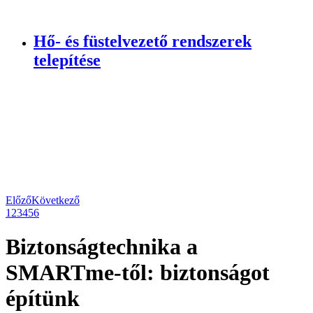
Hő- és füstelvezető rendszerek
telepítése
Előző
Következő
1
2
3
4
5
6
Biztonságtechnika a
SMARTme-től: biztonságot
építünk