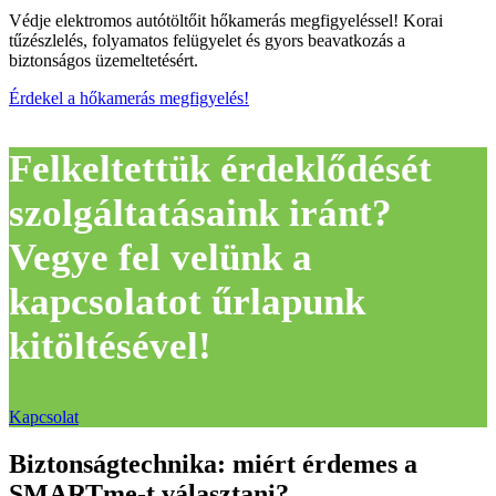
Védje elektromos autótöltőit hőkamerás megfigyeléssel! Korai
tűzészlelés, folyamatos felügyelet és gyors beavatkozás a
biztonságos üzemeltetésért.
Érdekel a hőkamerás megfigyelés!
Felkeltettük érdeklődését
szolgáltatásaink iránt?
Vegye fel velünk a
kapcsolatot űrlapunk
kitöltésével!
Kapcsolat
Biztonságtechnika: miért érdemes a
SMARTme-t választani?