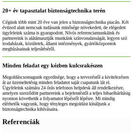
20+ év tapasztalat biztonságtechnika terén
Cégünk több mint 20 éve van jelen a biztonságtechnika piacán. Két
évtized alatt nemcsak tudásunk minősége növekedett, de elégedett
ügyfeleink száma is gyarapodott. Nívós referenciamunkáink és
partnereink is alátámasztják munkánk színvonalasságát, legyen szó
irodaházak, közületek, állami intézmények, gyártóközpontok
megbízásainak teljesítéséről.
Minden feladat egy kézben kulcsrakészen
Megoldáscsomagunk egyedisége, hogy a tervezéstől a kivitelezésen
át az üzemeltetésig minden feladatot saját csapatunk lát el.
Ügyfeleink számára 24 órás telefonos helpdesk áll rendelkezésre,
amelyen szerződött partnereink a bejelentéstől a teljes hibaelhárításig
nyomon követhetik a folyamatot lépésről lépésre. Mi mindig
elérhetők vagyunk, hogy tényleges megoldást kínáljunk a
biztonságtechnika kihívásaira.
Referenciák