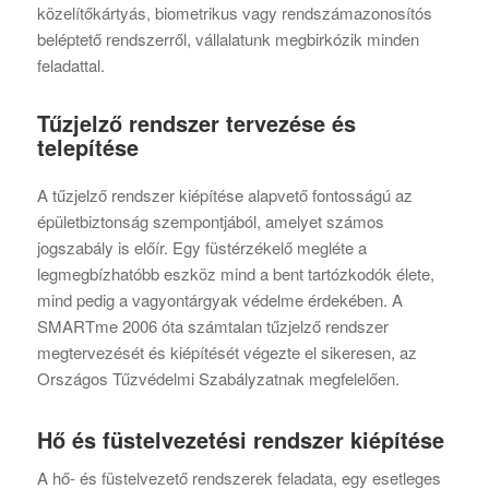
közelítőkártyás, biometrikus vagy rendszámazonosítós
beléptető rendszerről, vállalatunk megbirkózik minden
feladattal.
Tűzjelző rendszer tervezése és
telepítése
A tűzjelző rendszer kiépítése alapvető fontosságú az
épületbiztonság szempontjából, amelyet számos
jogszabály is előír. Egy füstérzékelő megléte a
legmegbízhatóbb eszköz mind a bent tartózkodók élete,
mind pedig a vagyontárgyak védelme érdekében. A
SMARTme 2006 óta számtalan tűzjelző rendszer
megtervezését és kiépítését végezte el sikeresen, az
Országos Tűzvédelmi Szabályzatnak megfelelően.
Hő és füstelvezetési rendszer kiépítése
A hő- és füstelvezető rendszerek feladata, egy esetleges