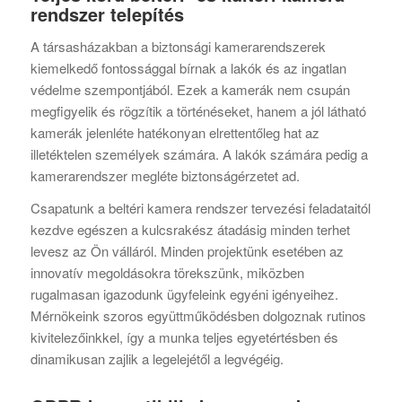
rendszer telepítés
A társasházakban a biztonsági kamerarendszerek
kiemelkedő fontossággal bírnak a lakók és az ingatlan
védelme szempontjából. Ezek a kamerák nem csupán
megfigyelik és rögzítik a történéseket, hanem a jól látható
kamerák jelenléte hatékonyan elrettentőleg hat az
illetéktelen személyek számára. A lakók számára pedig a
kamerarendszer megléte biztonságérzetet ad.
Csapatunk a beltéri kamera rendszer tervezési feladataitól
kezdve egészen a kulcsrakész átadásig minden terhet
levesz az Ön válláról. Minden projektünk esetében az
innovatív megoldásokra törekszünk, miközben
rugalmasan igazodunk ügyfeleink egyéni igényeihez.
Mérnökeink szoros együttműködésben dolgoznak rutinos
kivitelezőinkkel, így a munka teljes egyetértésben és
dinamikusan zajlik a legelejétől a legvégéig.