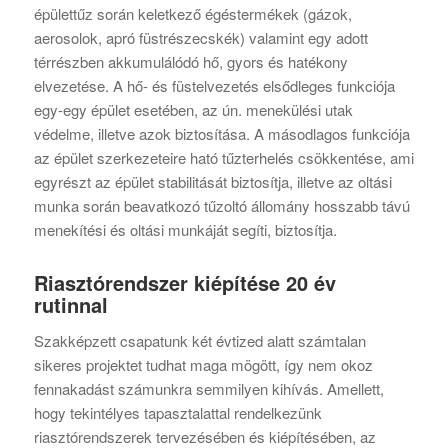
épülettűz során keletkező égéstermékek (gázok,
aerosolok, apró füstrészecskék) valamint egy adott
térrészben akkumulálódó hő, gyors és hatékony
elvezetése. A hő- és füstelvezetés elsődleges funkciója
egy-egy épület esetében, az ún. menekülési utak
védelme, illetve azok biztosítása. A másodlagos funkciója
az épület szerkezeteire ható tűzterhelés csökkentése, ami
egyrészt az épület stabilitását biztosítja, illetve az oltási
munka során beavatkozó tűzoltó állomány hosszabb távú
menekítési és oltási munkáját segíti, biztosítja.
Riasztórendszer kiépítése 20 év
rutinnal
Szakképzett csapatunk két évtized alatt számtalan
sikeres projektet tudhat maga mögött, így nem okoz
fennakadást számunkra semmilyen kihívás. Amellett,
hogy tekintélyes tapasztalattal rendelkezünk
riasztórendszerek tervezésében és kiépítésében, az