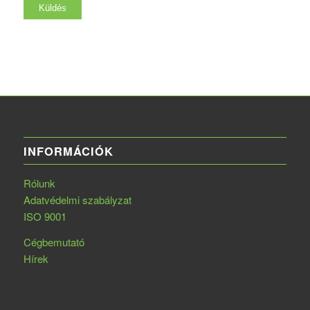
INFORMÁCIÓK
Rólunk
Adatvédelmi szabályzat
ISO 9001
Cégbemutató
Hírek