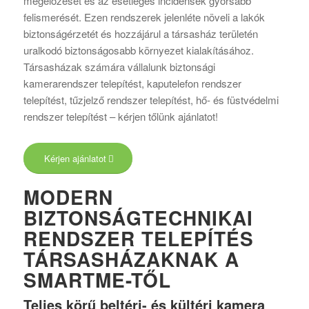
megelőzését és az esetleges incidensek gyorsabb
felismerését. Ezen rendszerek jelenléte növeli a lakók
biztonságérzetét és hozzájárul a társasház területén
uralkodó biztonságosabb környezet kialakításához.
Társasházak számára vállalunk biztonsági
kamerarendszer telepítést, kaputelefon rendszer
telepítést, tűzjelző rendszer telepítést, hő- és füstvédelmi
rendszer telepítést – kérjen tőlünk ajánlatot!
Kérjen ajánlatot
MODERN
BIZTONSÁGTECHNIKAI
RENDSZER TELEPÍTÉS
TÁRSASHÁZAKNAK A
SMARTME-TŐL
Teljes körű beltéri- és kültéri kamera