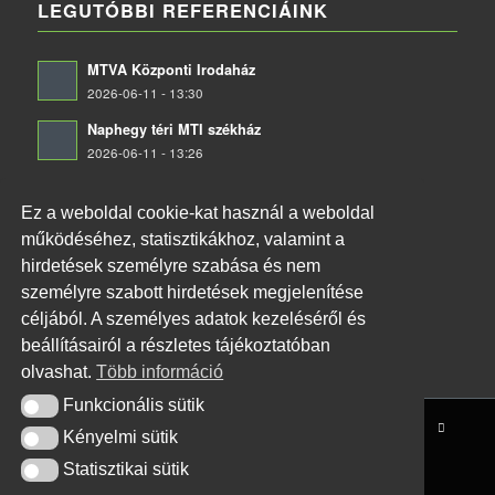
LEGUTÓBBI REFERENCIÁINK
MTVA Központi Irodaház
2026-06-11 - 13:30
Naphegy téri MTI székház
2026-06-11 - 13:26
Budapest Főváros II. kerületi Önkormányzat
Ez a weboldal cookie-kat használ a weboldal
2026-06-11 - 13:20
működéséhez, statisztikákhoz, valamint a
XVI. kerületi Kormányhivatal tűzjelző rendszer
hirdetések személyre szabása és nem
telepítése
személyre szabott hirdetések megjelenítése
2026-06-11 - 13:17
céljából. A személyes adatok kezeléséről és
beállításairól a részletes tájékoztatóban
olvashat.
Több információ
Funkcionális sütik
Funkcionális sütik
© Copyright - SmartMe
Kényelmi sütik
Kényelmi sütik
Statisztikai sütik
Statisztikai sütik