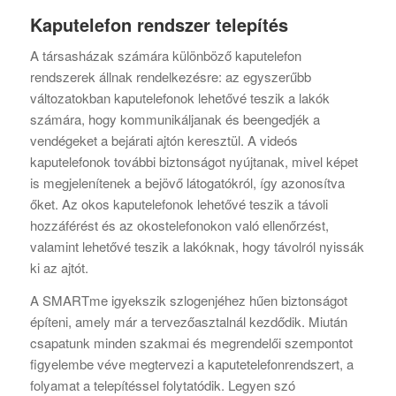
Kaputelefon rendszer telepítés
A társasházak számára különböző kaputelefon
rendszerek állnak rendelkezésre: az egyszerűbb
változatokban kaputelefonok lehetővé teszik a lakók
számára, hogy kommunikáljanak és beengedjék a
vendégeket a bejárati ajtón keresztül. A videós
kaputelefonok további biztonságot nyújtanak, mivel képet
is megjelenítenek a bejövő látogatókról, így azonosítva
őket. Az okos kaputelefonok lehetővé teszik a távoli
hozzáférést és az okostelefonokon való ellenőrzést,
valamint lehetővé teszik a lakóknak, hogy távolról nyissák
ki az ajtót.
A SMARTme igyekszik szlogenjéhez hűen biztonságot
építeni, amely már a tervezőasztalnál kezdődik. Miután
csapatunk minden szakmai és megrendelői szempontot
figyelembe véve megtervezi a kaputetelefonrendszert, a
folyamat a telepítéssel folytatódik. Legyen szó