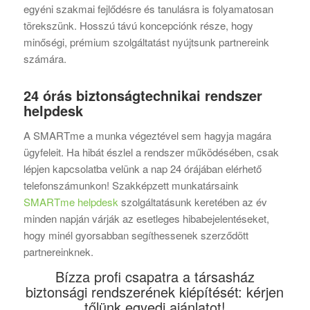
egyéni szakmai fejlődésre és tanulásra is folyamatosan
törekszünk. Hosszú távú koncepciónk része, hogy
minőségi, prémium szolgáltatást nyújtsunk partnereink
számára.
24 órás biztonságtechnikai rendszer
helpdesk
A SMARTme a munka végeztével sem hagyja magára
ügyfeleit. Ha hibát észlel a rendszer működésében, csak
lépjen kapcsolatba velünk a nap 24 órájában elérhető
telefonszámunkon! Szakképzett munkatársaink
SMARTme helpdesk
szolgáltatásunk keretében az év
minden napján várják az esetleges hibabejelentéseket,
hogy minél gyorsabban segíthessenek szerződött
partnereinknek.
Bízza profi csapatra a társasház
biztonsági rendszerének kiépítését: kérjen
tőlünk egyedi ajánlatot!