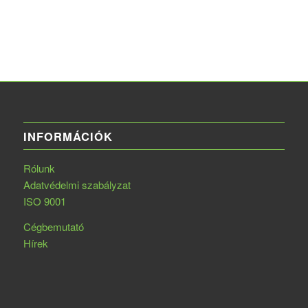
INFORMÁCIÓK
Rólunk
Adatvédelmi szabályzat
ISO 9001
Cégbemutató
Hírek