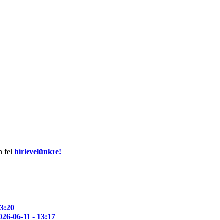
n fel
hírlevelünkre!
13:20
026-06-11 - 13:17