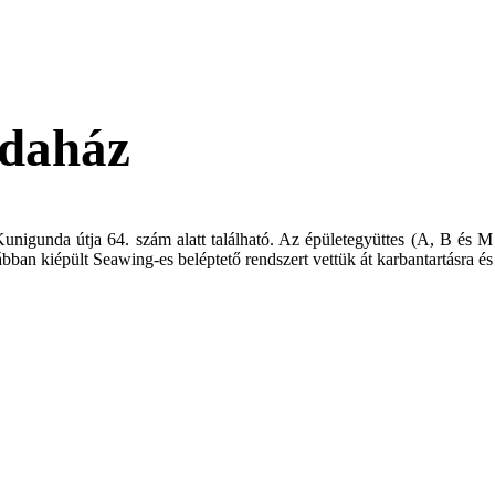
daház
unigunda útja 64. szám alatt található. Az épületegyüttes (A, B és M
n kiépült Seawing-es beléptető rendszert vettük át karbantartásra és a