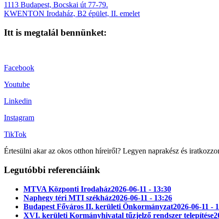
1113 Budapest, Bocskai út 77-79.
KWENTON Irodaház, B2 épület, II. emelet
Itt is megtalál bennünket:
Facebook
Youtube
Linkedin
Instagram
TikTok
Értesülni akar az okos otthon híreiről? Legyen naprakész és iratkozzo
Legutóbbi referenciáink
MTVA Központi Irodaház
2026-06-11 - 13:30
Naphegy téri MTI székház
2026-06-11 - 13:26
Budapest Főváros II. kerületi Önkormányzat
2026-06-11 - 
XVI. kerületi Kormányhivatal tűzjelző rendszer telepítése
2