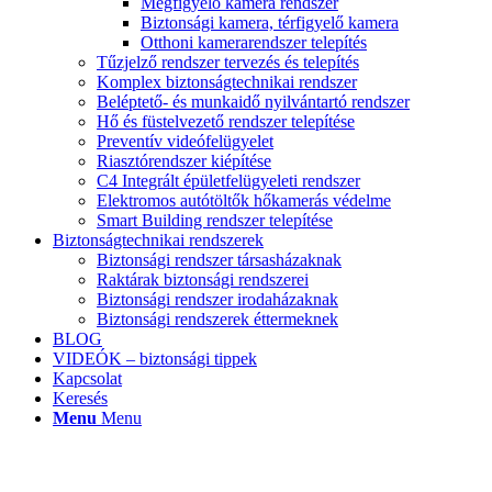
Megfigyelő kamera rendszer
Biztonsági kamera, térfigyelő kamera
Otthoni kamerarendszer telepítés
Tűzjelző rendszer tervezés és telepítés
Komplex biztonságtechnikai rendszer
Beléptető- és munkaidő nyilvántartó rendszer
Hő és füstelvezető rendszer telepítése
Preventív videófelügyelet
Riasztórendszer kiépítése
C4 Integrált épületfelügyeleti rendszer
Elektromos autótöltők hőkamerás védelme
Smart Building rendszer telepítése
Biztonságtechnikai rendszerek
Biztonsági rendszer társasházaknak
Raktárak biztonsági rendszerei
Biztonsági rendszer irodaházaknak
Biztonsági rendszerek éttermeknek
BLOG
VIDEÓK – biztonsági tippek
Kapcsolat
Keresés
Menu
Menu