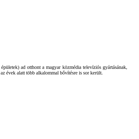
 épületek) ad otthont a magyar közmédia televíziós gyártásának,
z évek alatt több alkalommal bővítésre is sor került.