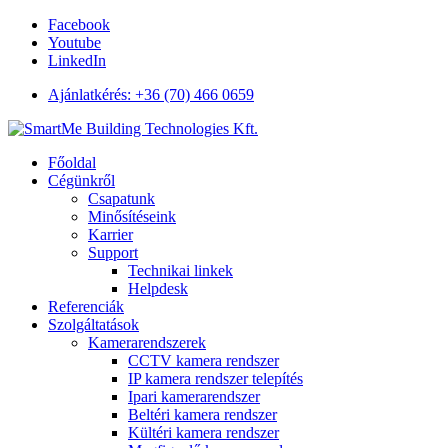
Facebook
Youtube
LinkedIn
Ajánlatkérés: +36 (70) 466 0659
Főoldal
Cégünkről
Csapatunk
Minősítéseink
Karrier
Support
Technikai linkek
Helpdesk
Referenciák
Szolgáltatások
Kamerarendszerek
CCTV kamera rendszer
IP kamera rendszer telepítés
Ipari kamerarendszer
Beltéri kamera rendszer
Kültéri kamera rendszer