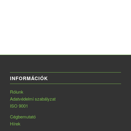
INFORMÁCIÓK
Rólunk
Adatvédelmi szabályzat
ISO 9001
Cégbemutató
Hírek