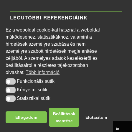
LEGUTÓBBI REFERENCIÁINK
Ez a weboldal cookie-kat használ a weboldal
MTVA Központi Irodaház
működéséhez, statisztikákhoz, valamint a
2026-06-11 - 13:30
hirdetések személyre szabása és nem
Naphegy téri MTI székház
személyre szabott hirdetések megjelenítése
2026-06-11 - 13:26
céljából. A személyes adatok kezeléséről és
Budapest Főváros II. kerületi Önkormányzat
beállításairól a részletes tájékoztatóban
2026-06-11 - 13:20
olvashat.
Több információ
XVI. kerületi Kormányhivatal tűzjelző rendszer
Funkcionális sütik
Funkcionális sütik
telepítése
Kényelmi sütik
Kényelmi sütik
2026-06-11 - 13:17
Statisztikai sütik
Statisztikai sütik
Beállítások
Elfogadom
Elutasítom
mentése
© Copyright - SmartMe