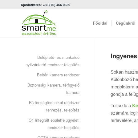
Ajánlatkérés: +36 (70) 466 0659
Főoldal
Cégünkről
Ingyenes 
Beléptető- és munkaidő
nyilvántartó rendszer telepítés
Sokan haszná
Beltéri kamera rendszer
Különböző he
Biztonsági kamera, térfigyelő
megoldásra aj
kamera
gondja a felüg
Biztonságtechnikai rendszer
Töltse le a
Ké
tervezés, telepítés
számára legi
hírlevelére, 
C4 Integrált épületfelügyeleti
rendszer telepítés
CCTV kamera rendszer