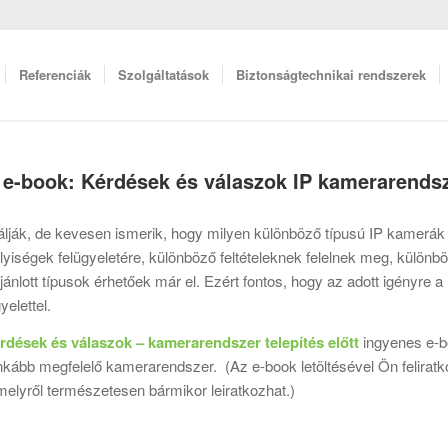
Referenciák
Szolgáltatások
Biztonságtechnikai rendszerek
e-book: Kérdések és válaszok IP kamerarendsze
lják, de kevesen ismerik, hogy milyen különböző típusú IP kamerák 
lyiségek felügyeletére, különböző feltételeknek felelnek meg, kül
ánlott típusok érhetőek már el. Ezért fontos, hogy az adott igényre 
yelettel.
rdések és válaszok – kamerarendszer telepítés előtt
ingyenes e-bo
nkább megfelelő kamerarendszer. (Az e-book letöltésével Ön felirat
amelyről természetesen bármikor leiratkozhat.)