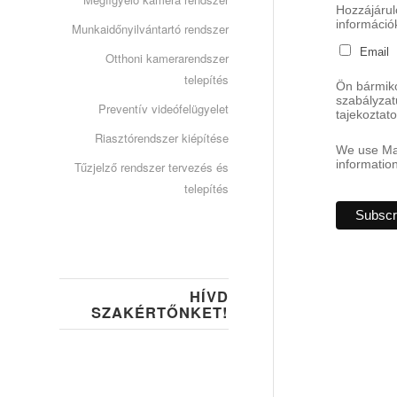
Hozzájárul
információk
Munkaidőnyilvántartó rendszer
Email
Otthoni kamerarendszer
telepítés
Ön bármiko
szabályzat
Preventív videófelügyelet
tajekoztato
Riasztórendszer kiépítése
We use Mai
information
Tűzjelző rendszer tervezés és
telepítés
HÍVD
SZAKÉRTŐNKET!