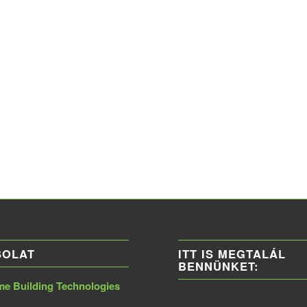
SOLAT
ITT IS MEGTALÁL
BENNÜNKET:
 Building Technologies