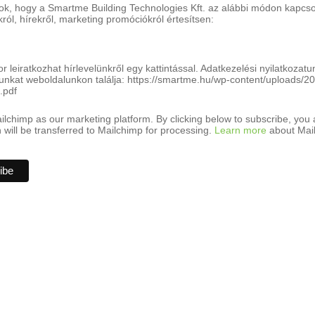
ok, hogy a Smartme Building Technologies Kft. az alábbi módon kapcsol
ról, hírekről, marketing promóciókról értesítsen:
r leiratkozhat hírlevelünkről egy kattintással. Adatkezelési nyilatkozat
unkat weboldalunkon találja: https://smartme.hu/wp-content/uploads/20
.pdf
lchimp as our marketing platform. By clicking below to subscribe, you
 will be transferred to Mailchimp for processing.
Learn more
about Mail