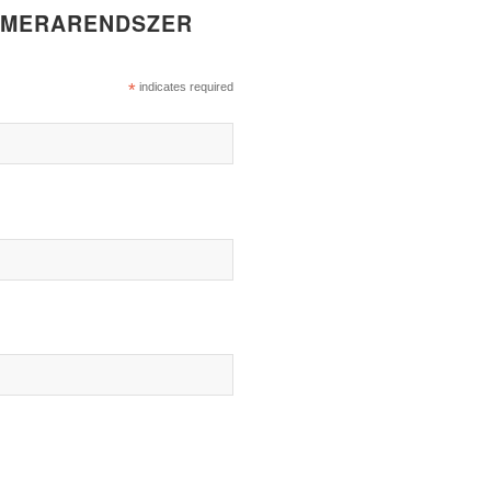
KAMERARENDSZER
*
indicates required