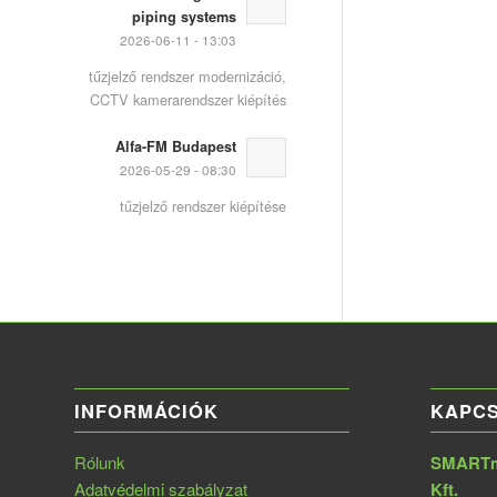
piping systems
2026-06-11 - 13:03
tűzjelző rendszer modernizáció,
CCTV kamerarendszer kiépítés
Alfa-FM Budapest
2026-05-29 - 08:30
tűzjelző rendszer kiépítése
INFORMÁCIÓK
KAPC
Rólunk
SMARTme
Adatvédelmi szabályzat
Kft.