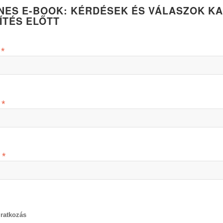
NES E-BOOK: KÉRDÉSEK ÉS VÁLASZOK 
ÍTÉS ELŐTT
m
*
v
*
v
*
liratkozás