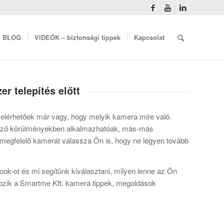
BLOG
VIDEÓK – biztonsági tippek
Kapcsolat
r telepítés előtt
elérhetőek már vagy, hogy melyik kamera mire való.
önböző körülményekben alkalmazhatóak, más-más
a megfelelő kamerát válassza Ön is, hogy ne legyen tovább
ok-ot és mi segítünk kiválasztani, milyen lenne az Ön
kozik a Smartme Kft. kamera tippek, megoldások