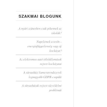
SZAKMAI BLOGUNK
A nyári szünetben csak pihennek az
iskolák?
Napelemek a tetőn –
energiafüggetlenség vagy új
kockázat?
Az elektromos autó töltőállomások
rejtett kockázatai
A társasházi kamerarendszerek
legnagyobb GDPR-csapdái
A társasházak rejtett tűzvédelmi
problémái