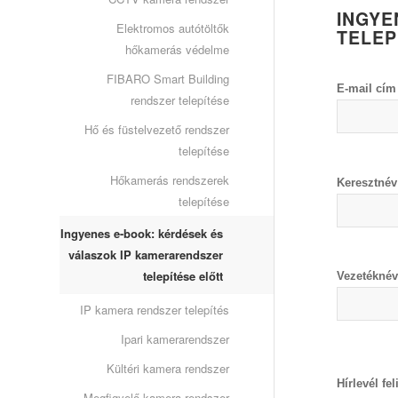
INGYE
Elektromos autótöltők
TELEP
hőkamerás védelme
FIBARO Smart Building
E-mail cí
rendszer telepítése
Hő és füstelvezető rendszer
telepítése
Hőkamerás rendszerek
Keresztné
telepítése
Ingyenes e-book: kérdések és
válaszok IP kamerarendszer
telepítése előtt
Vezetékné
IP kamera rendszer telepítés
Ipari kamerarendszer
Kültéri kamera rendszer
Hírlevél fe
Megfigyelő kamera rendszer