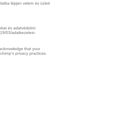
atba lépjen velem és üzleti
unkat és adatvédelmi
19/03/adatkezelesi-
 acknowledge that your
chimp's privacy practices.