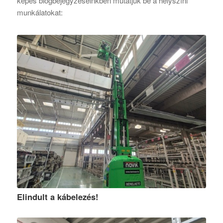
képes blogbejegyzéseinkben mutatjuk be a helyszíni
munkálatokat:
Elindult a kábelezés!