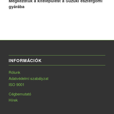
Megkezdtük a kitelepülést a Suzuki esztergomi
gyárába
INFORMÁCIÓK
Rólunk
Adatvédelmi szabályzat
ISO 9001
Cégbemutató
Hírek