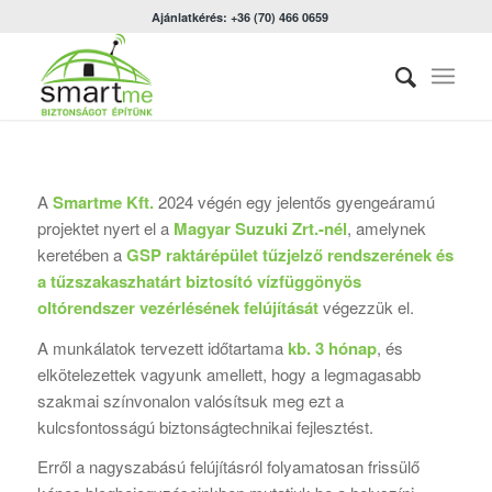
Ajánlatkérés: +36 (70) 466 0659
A
Smartme Kft.
2024 végén egy jelentős gyengeáramú
projektet nyert el a
Magyar Suzuki Zrt.-nél
, amelynek
keretében a
GSP raktárépület tűzjelző rendszerének és
a tűzszakaszhatárt biztosító vízfüggönyös
oltórendszer vezérlésének felújítását
végezzük el.
A munkálatok tervezett időtartama
kb. 3 hónap
, és
elkötelezettek vagyunk amellett, hogy a legmagasabb
szakmai színvonalon valósítsuk meg ezt a
kulcsfontosságú biztonságtechnikai fejlesztést.
Erről a nagyszabású felújításról folyamatosan frissülő