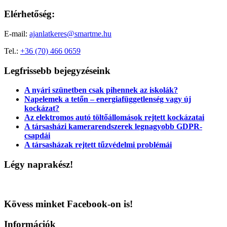
Elérhetőség:
E-mail:
ajanlatkeres@smartme.hu
Tel.:
+36 (70) 466 0659
Legfrissebb bejegyzéseink
A nyári szünetben csak pihennek az iskolák?
Napelemek a tetőn – energiafüggetlenség vagy új
kockázat?
Az elektromos autó töltőállomások rejtett kockázatai
A társasházi kamerarendszerek legnagyobb GDPR-
csapdái
A társasházak rejtett tűzvédelmi problémái
Légy naprakész!
Kövess minket Facebook-on is!
Információk