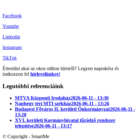
Facebook
Youtube
Linkedin
Instagram
TikTok
Értesülni akar az okos otthon híreiről? Legyen naprakész és
iratkozzon fel
hírlevelünkre!
Legutóbbi referenciáink
MTVA Központi Irodaház
2026-06-11 - 13:30
Naphegy téri MTI székház
2026-06-11 - 13:26
Budapest Főváros II. kerületi Önkormányzat
2026-06-11 -
13:20
XVI. kerületi Kormányhivatal tűzjelző rendszer
telepítése
2026-06-11 - 13:17
© Copyright - SmartMe