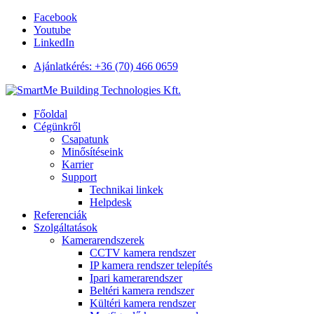
Facebook
Youtube
LinkedIn
Ajánlatkérés: +36 (70) 466 0659
Főoldal
Cégünkről
Csapatunk
Minősítéseink
Karrier
Support
Technikai linkek
Helpdesk
Referenciák
Szolgáltatások
Kamerarendszerek
CCTV kamera rendszer
IP kamera rendszer telepítés
Ipari kamerarendszer
Beltéri kamera rendszer
Kültéri kamera rendszer