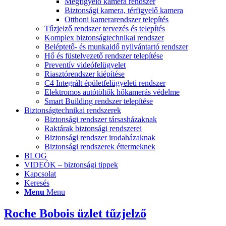
Megfigyelő kamera rendszer
Biztonsági kamera, térfigyelő kamera
Otthoni kamerarendszer telepítés
Tűzjelző rendszer tervezés és telepítés
Komplex biztonságtechnikai rendszer
Beléptető- és munkaidő nyilvántartó rendszer
Hő és füstelvezető rendszer telepítése
Preventív videófelügyelet
Riasztórendszer kiépítése
C4 Integrált épületfelügyeleti rendszer
Elektromos autótöltők hőkamerás védelme
Smart Building rendszer telepítése
Biztonságtechnikai rendszerek
Biztonsági rendszer társasházaknak
Raktárak biztonsági rendszerei
Biztonsági rendszer irodaházaknak
Biztonsági rendszerek éttermeknek
BLOG
VIDEÓK – biztonsági tippek
Kapcsolat
Keresés
Menu
Menu
Roche Bobois üzlet tűzjelző