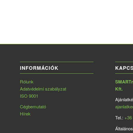
INFORMÁCIÓK
KAPC
Rólunk
SMARTme
Adatvédelmi szabályzat
Kft.
ISO 9001
Ajánlatké
Cégbemutató
ajanlatk
Hírek
Tel.:
+36 
Általános