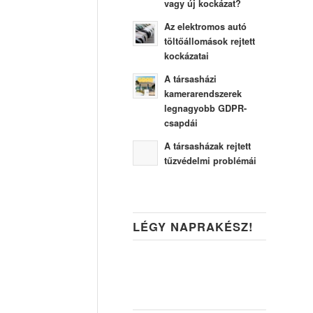
vagy új kockázat?
Az elektromos autó
töltőállomások rejtett
kockázatai
A társasházi
kamerarendszerek
legnagyobb GDPR-
csapdái
A társasházak rejtett
tűzvédelmi problémái
LÉGY NAPRAKÉSZ!