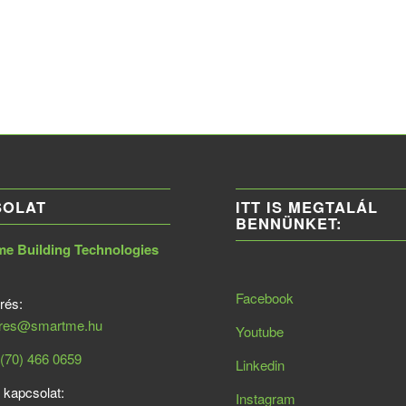
SOLAT
ITT IS MEGTALÁL
BENNÜNKET:
 Building Technologies
Facebook
rés:
eres@smartme.hu
Youtube
(70) 466 0659
Linkedin
 kapcsolat:
Instagram