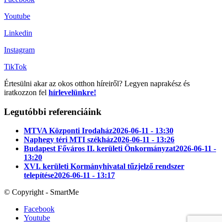
Youtube
Linkedin
Instagram
TikTok
Értesülni akar az okos otthon híreiről? Legyen naprakész és
iratkozzon fel
hírlevelünkre!
Legutóbbi referenciáink
MTVA Központi Irodaház
2026-06-11 - 13:30
Naphegy téri MTI székház
2026-06-11 - 13:26
Budapest Főváros II. kerületi Önkormányzat
2026-06-11 -
13:20
XVI. kerületi Kormányhivatal tűzjelző rendszer
telepítése
2026-06-11 - 13:17
© Copyright - SmartMe
Facebook
Youtube