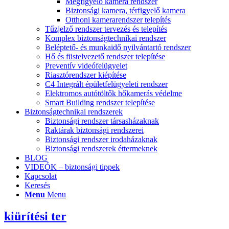
Megfigyelő kamera rendszer
Biztonsági kamera, térfigyelő kamera
Otthoni kamerarendszer telepítés
Tűzjelző rendszer tervezés és telepítés
Komplex biztonságtechnikai rendszer
Beléptető- és munkaidő nyilvántartó rendszer
Hő és füstelvezető rendszer telepítése
Preventív videófelügyelet
Riasztórendszer kiépítése
C4 Integrált épületfelügyeleti rendszer
Elektromos autótöltők hőkamerás védelme
Smart Building rendszer telepítése
Biztonságtechnikai rendszerek
Biztonsági rendszer társasházaknak
Raktárak biztonsági rendszerei
Biztonsági rendszer irodaházaknak
Biztonsági rendszerek éttermeknek
BLOG
VIDEÓK – biztonsági tippek
Kapcsolat
Keresés
Menu
Menu
kiürítési ter