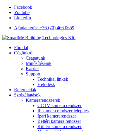
Facebook
Youtube
LinkedIn
Ajánlatkérés: +36 (70) 466 0659
Főoldal
Cégünkről
Csapatunk
Minősítéseink
Karrier
Support
Technikai linkek
Helpdesk
Referenciák
Szolgáltatások
Kamerarendszerek
CCTV kamera rendszer
IP kamera rendszer telepítés
Ipari kamerarendszer
Beltéri kamera rendszer
Kültéri kamera rendszer