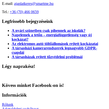
E-mail:
ajanlatkeres@smartme.hu
Tel.:
+36 (70) 466 0659
Legfrissebb bejegyzéseink
A nyári szünetben csak pihennek az iskolák?
Napelemek a tetőn – energiafüggetlenség vagy új
kockázat?
Az elektromos autó töltőállomások rejtett kockázatai
A társasházi kamerarendszerek legnagyobb GDPR-
csapdái
A társasházak rejtett tűzvédelmi problémái
Légy naprakész!
Kövess minket Facebook-on is!
Információk
Rólunk
Adatvédelmi szabályzat