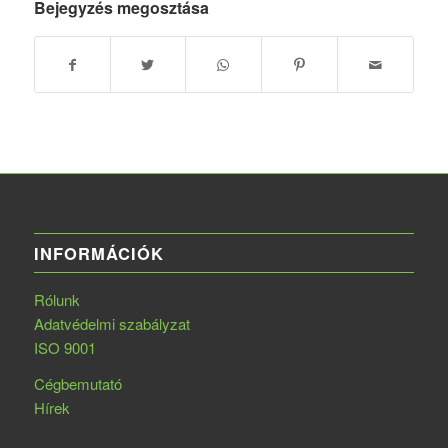
Bejegyzés megosztása
INFORMÁCIÓK
Rólunk
Adatvédelmi szabályzat
ISO 9001
Cégbemutató
Hírek