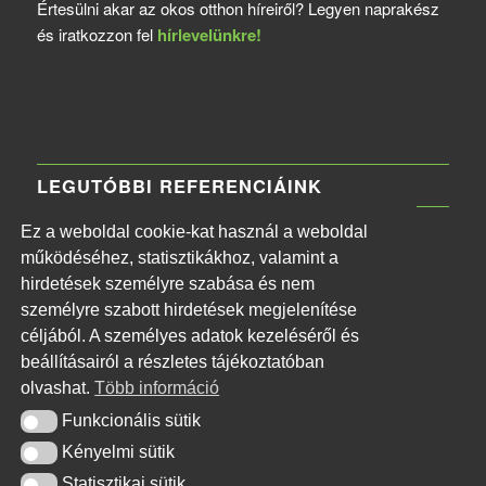
Értesülni akar az okos otthon híreiről? Legyen naprakész
és iratkozzon fel
hírlevelünkre!
LEGUTÓBBI REFERENCIÁINK
Ez a weboldal cookie-kat használ a weboldal
MTVA Központi Irodaház
működéséhez, statisztikákhoz, valamint a
2026-06-11 - 13:30
hirdetések személyre szabása és nem
Naphegy téri MTI székház
személyre szabott hirdetések megjelenítése
2026-06-11 - 13:26
céljából. A személyes adatok kezeléséről és
Budapest Főváros II. kerületi Önkormányzat
beállításairól a részletes tájékoztatóban
2026-06-11 - 13:20
olvashat.
Több információ
XVI. kerületi Kormányhivatal tűzjelző rendszer
Funkcionális sütik
Funkcionális sütik
telepítése
Kényelmi sütik
Kényelmi sütik
2026-06-11 - 13:17
Statisztikai sütik
Statisztikai sütik