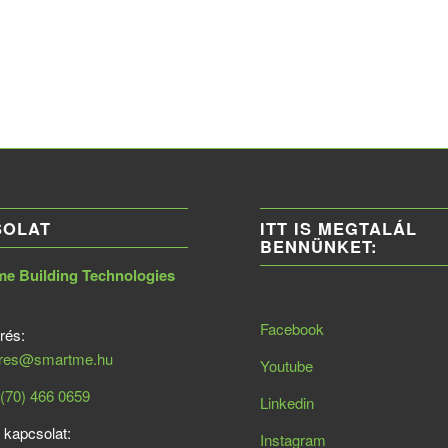
SOLAT
ITT IS MEGTALÁL
BENNÜNKET:
 Building Technologies
Facebook
rés:
eres@smartme.hu
Youtube
(70) 466 0659
Linkedin
 kapcsolat:
Instagram