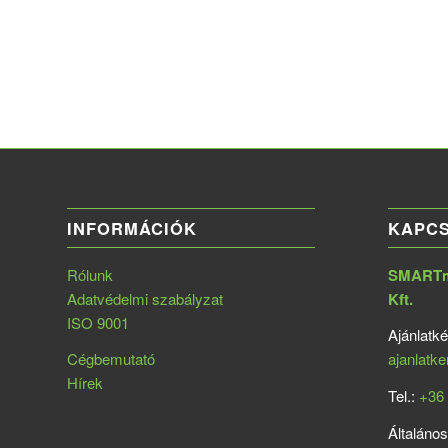
INFORMÁCIÓK
KAPC
Rólunk
SMARTme
Adatvédelmi szabályzat
Kft.
ISO 9001
Ajánlatké
Cégbemutató
ajanlatk
Hírek
Tel.:
+36 
Általános