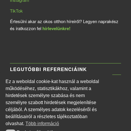
TikTok
Értesülni akar az okos otthon híreiről? Legyen naprakész
és iratkozzon fel
hírlevelünkre!
LEGUTÓBBI REFERENCIÁINK
Ez a weboldal cookie-kat használ a weboldal
MTVA Központi Irodaház
működéséhez, statisztikákhoz, valamint a
2026-06-11 - 13:30
hirdetések személyre szabása és nem
Naphegy téri MTI székház
személyre szabott hirdetések megjelenítése
2026-06-11 - 13:26
céljából. A személyes adatok kezeléséről és
Budapest Főváros II. kerületi Önkormányzat
beállításairól a részletes tájékoztatóban
2026-06-11 - 13:20
olvashat.
Több információ