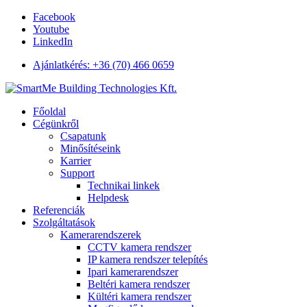
Facebook
Youtube
LinkedIn
Ajánlatkérés: +36 (70) 466 0659
Főoldal
Cégünkről
Csapatunk
Minősítéseink
Karrier
Support
Technikai linkek
Helpdesk
Referenciák
Szolgáltatások
Kamerarendszerek
CCTV kamera rendszer
IP kamera rendszer telepítés
Ipari kamerarendszer
Beltéri kamera rendszer
Kültéri kamera rendszer