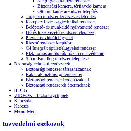
Megfigyelő kamera rendszer
Biztonsági kamera, térfigyelő kamera
Otthoni kamerarendszer telepítés
Tűzjelző rendszer tervezés és telepítés
Komplex biztonságtechnikai rendszer
Beléptető- és munkaidő nyilvántartó rendszer
Hő és füstelvezető rendszer telepítése
Preventív videófelügyelet
Riasztórendszer kiépítése
C4 Integrált épületfelügyeleti rendszer
Elektromos autótöltők hőkamerás védelme
Smart Building rendszer telepítése
Biztonságtechnikai rendszerek
Biztonsági rendszer társasházaknak
Raktárak biztonsági rendszerei
Biztonsági rendszer irodaházaknak
Biztonsági rendszerek éttermeknek
BLOG
VIDEÓK – biztonsági tippek
Kapcsolat
Keresés
Menu
Menu
tuzvedelmi eszkozok