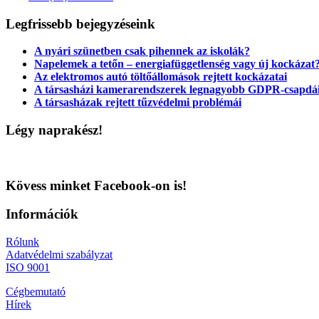
Legfrissebb bejegyzéseink
A nyári szünetben csak pihennek az iskolák?
Napelemek a tetőn – energiafüggetlenség vagy új kockázat
Az elektromos autó töltőállomások rejtett kockázatai
A társasházi kamerarendszerek legnagyobb GDPR-csapdá
A társasházak rejtett tűzvédelmi problémái
Légy naprakész!
Kövess minket Facebook-on is!
Információk
Rólunk
Adatvédelmi szabályzat
ISO 9001
Cégbemutató
Hírek