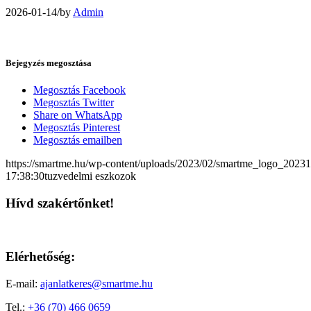
2026-01-14
/
by
Admin
Bejegyzés megosztása
Megosztás Facebook
Megosztás Twitter
Share on WhatsApp
Megosztás Pinterest
Megosztás emailben
https://smartme.hu/wp-content/uploads/2023/02/smartme_logo_2023
17:38:30
tuzvedelmi eszkozok
Hívd szakértőnket!
Elérhetőség:
E-mail:
ajanlatkeres@smartme.hu
Tel.:
+36 (70) 466 0659