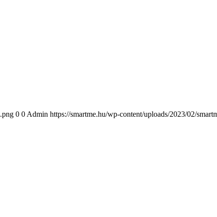
1.png
0
0
Admin
https://smartme.hu/wp-content/uploads/2023/02/smar