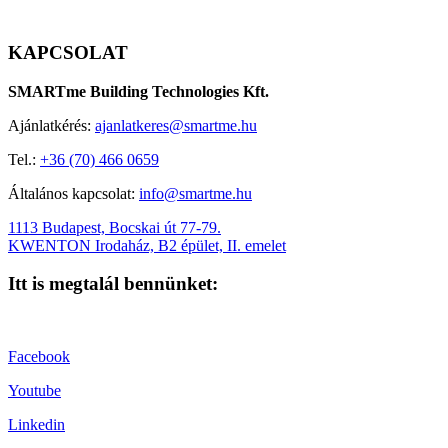
KAPCSOLAT
SMARTme Building Technologies Kft.
Ajánlatkérés:
ajanlatkeres@smartme.hu
Tel.:
+36 (70) 466 0659
Általános kapcsolat:
info@smartme.hu
1113 Budapest, Bocskai út 77-79.
KWENTON Irodaház, B2 épület, II. emelet
Itt is megtalál bennünket:
Facebook
Youtube
Linkedin