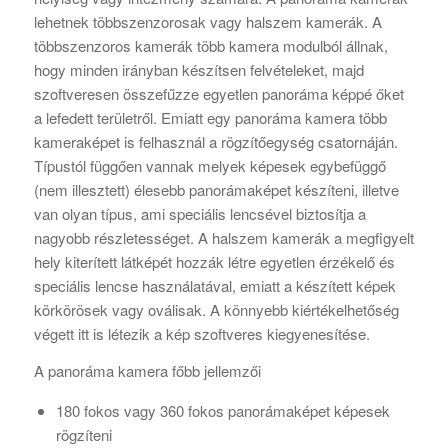
lehetnek többszenzorosak vagy halszem kamerák. A
többszenzoros kamerák több kamera modulból állnak,
hogy minden irányban készítsen felvételeket, majd
szoftveresen összefűzze egyetlen panoráma képpé őket
a lefedett területről. Emiatt egy panoráma kamera több
kameraképet is felhasznál a rögzítőegység csatornáján.
Típustól függően vannak melyek képesek egybefüggő
(nem illesztett) élesebb panorámaképet készíteni, illetve
van olyan típus, ami speciális lencsével biztosítja a
nagyobb részletességet. A halszem kamerák a megfigyelt
hely kiterített látképét hozzák létre egyetlen érzékelő és
speciális lencse használatával, emiatt a készített képek
körkörösek vagy oválisak. A könnyebb kiértékelhetőség
végett itt is létezik a kép szoftveres kiegyenesítése.
A panoráma kamera főbb jellemzői
180 fokos vagy 360 fokos panorámaképet képesek
rögzíteni