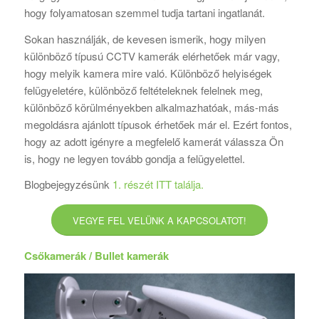
hogy folyamatosan szemmel tudja tartani ingatlanát.
Sokan használják, de kevesen ismerik, hogy milyen
különböző típusú CCTV kamerák elérhetőek már vagy,
hogy melyik kamera mire való. Különböző helyiségek
felügyeletére, különböző feltételeknek felelnek meg,
különböző körülményekben alkalmazhatóak, más-más
megoldásra ajánlott típusok érhetőek már el. Ezért fontos,
hogy az adott igényre a megfelelő kamerát válassza Ön
is, hogy ne legyen tovább gondja a felügyelettel.
Blogbejegyzésünk
1. részét ITT találja.
VEGYE FEL VELÜNK A KAPCSOLATOT!
Csőkamerák / Bullet kamerák