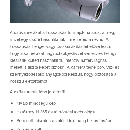
A csőkamerákat a hosszúkás formájuk határozza meg,
mivel egy csőre hasonlítanak, innen ered a név is. A
hosszúkás henger vagy cső kialakítás lehetővé teszi,
hogy a kamerákat nagyobb objektívvel vértezzék fel, így
ideálisak kültéri használatra. Intenzív háttérvilágítás
mellett is tiszta képet biztosít. A kamera teste por-, víz- és
szennyeződésálló anyagokból készült, hogy biztosítsa a
hosszú élettartamot.
A csőkamerák főbb jellemzői
Kiváló minőségű kép
Hatékony H.265 és tömörítési technológia
Beépített mikrofon a valós idejű hang biztosításáért
Por- és vízálló