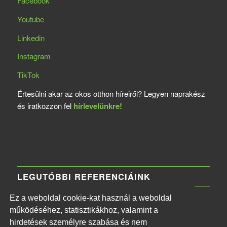
Facebook
Youtube
Linkedin
Instagram
TikTok
Értesülni akar az okos otthon híreiről? Legyen naprakész
és iratkozzon fel
hírlevelünkre!
LEGUTÓBBI REFERENCIÁINK
Ez a weboldal cookie-kat használ a weboldal
MTVA Központi Irodaház
működéséhez, statisztikákhoz, valamint a
2026-06-11 - 13:30
hirdetések személyre szabása és nem