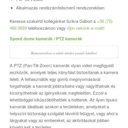
Alkalmazás rendszámfelismerő rendszerekben
Keresse szakértő kollégánkat Szikra Gábort a
+36 (70)
466 0659
telefonszámon vagy
írjon nekünk e-mailt!
Speed dome kamerák / PTZ kamerák
Kamerarendszer a raktár minden pontjár lefedheti
A PTZ (Pan-Tilt-Zoom) kamerák olyan videó megfigyelő
eszközök, amelyek teljes irányítást biztosítanak a kamera
felett. A felhasználók egy gomb megnyomásával
forgathatják a kamerát jobbra/balra vagy nagyíthatnak és
kicsinyíthetnek az igényeiknek megfelelően. Ezzel a
lehetőséggel kiküszöbölhetőek a holtterek. Az ilyen típusú
kamerák ideálisak azokon a területeken, amelyeket a
helyszíni biztonsági szolgálat távolról felügyel, vagy ahol a
tárgyakat vagy az embereket, az aktivitásokat jobban
követni kell a területen.