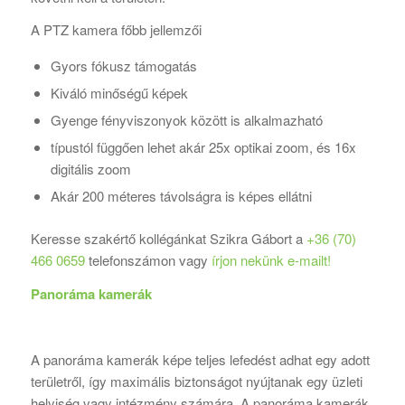
A PTZ kamera főbb jellemzői
Gyors fókusz támogatás
Kiváló minőségű képek
Gyenge fényviszonyok között is alkalmazható
típustól függően lehet akár 25x optikai zoom, és 16x
digitális zoom
Akár 200 méteres távolságra is képes ellátni
Keresse szakértő kollégánkat Szikra Gábort a
+36 (70)
466 0659
telefonszámon vagy
írjon nekünk e-mailt!
Panoráma kamerák
A panoráma kamerák képe teljes lefedést adhat egy adott
területről, így maximális biztonságot nyújtanak egy üzleti
helyiség vagy intézmény számára. A panoráma kamerák