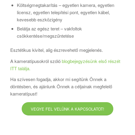
Költségmegtakarítás – egyetlen kamera, egyetlen
licensz, egyetlen telepítési pont, egyetlen kábel,
kevesebb eszközigény
Belátja az egész teret – vakfoltok
csökkentése/megszűntetése
Esztétikus kivitel, alig észrevehető megjelenés.
A kameratípusokról szóló
blogbejegyzésünk első részét
ITT találja.
Ha szívesen fogadja, akkor mi segítünk Önnek a
döntésben, és ajánlunk Önnek a céljainak megfelelő
kameratípust!
VEGYE FEL VELÜNK A KAPCSOLATOT!