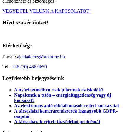
ellenőrizhető és biztonságos.
VEGYE FEL VELÜNK A KAPCSOLATOT!
Hívd szakértőnket!
Elérhetőség:
E-mail:
ajanlatkeres@smartme.hu
Tel.:
+36 (70) 466 0659
Legfrissebb bejegyzéseink
A nyári szünetben csak pihennek az iskolák?
Napelemek a tetőn – energiafüggetlenség vagy új
kockázat?
Az elektromos autó töltőállomások rejtett kockázatai
A társasházi kamerarendszerek legnagyobb GDPR-
csapdái
A társasházak rejtett tűzvédelmi problémái