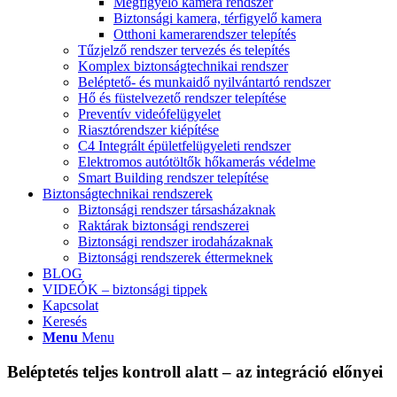
Megfigyelő kamera rendszer
Biztonsági kamera, térfigyelő kamera
Otthoni kamerarendszer telepítés
Tűzjelző rendszer tervezés és telepítés
Komplex biztonságtechnikai rendszer
Beléptető- és munkaidő nyilvántartó rendszer
Hő és füstelvezető rendszer telepítése
Preventív videófelügyelet
Riasztórendszer kiépítése
C4 Integrált épületfelügyeleti rendszer
Elektromos autótöltők hőkamerás védelme
Smart Building rendszer telepítése
Biztonságtechnikai rendszerek
Biztonsági rendszer társasházaknak
Raktárak biztonsági rendszerei
Biztonsági rendszer irodaházaknak
Biztonsági rendszerek éttermeknek
BLOG
VIDEÓK – biztonsági tippek
Kapcsolat
Keresés
Menu
Menu
Beléptetés teljes kontroll alatt – az integráció előnyei