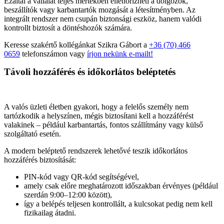
Ezáltal a vállalat teljes mértékben ellenőrizheti a dolgozók,
beszállítók vagy karbantartók mozgását a létesítményben. Az
integrált rendszer nem csupán biztonsági eszköz, hanem valódi
kontrollt biztosít a döntéshozók számára.
Keresse szakértő kollégánkat Szikra Gábort a
+36 (70) 466
0659
telefonszámon vagy
írjon nekünk e-mailt!
Távoli hozzáférés és időkorlátos beléptetés
A valós üzleti életben gyakori, hogy a felelős személy nem
tartózkodik a helyszínen, mégis biztosítani kell a hozzáférést
valakinek – például karbantartás, fontos szállítmány vagy külső
szolgáltató esetén.
A modern beléptető rendszerek lehetővé teszik időkorlátos
hozzáférés biztosítását:
PIN-kód vagy QR-kód segítségével,
amely csak előre meghatározott időszakban érvényes (például
szerdán 9:00–12:00 között),
így a belépés teljesen kontrollált, a kulcsokat pedig nem kell
fizikailag átadni.