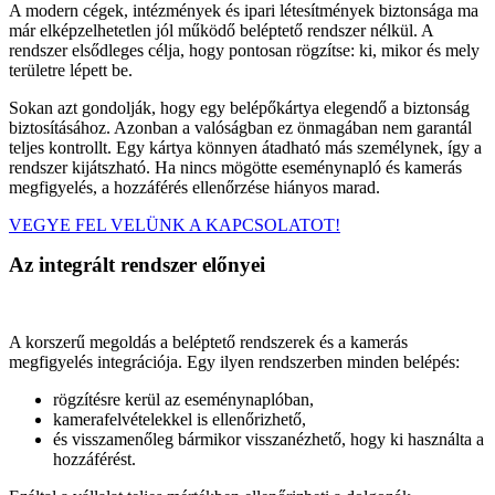
A modern cégek, intézmények és ipari létesítmények biztonsága ma
már elképzelhetetlen jól működő beléptető rendszer nélkül. A
rendszer elsődleges célja, hogy pontosan rögzítse: ki, mikor és mely
területre lépett be.
Sokan azt gondolják, hogy egy belépőkártya elegendő a biztonság
biztosításához. Azonban a valóságban ez önmagában nem garantál
teljes kontrollt. Egy kártya könnyen átadható más személynek, így a
rendszer kijátszható. Ha nincs mögötte eseménynapló és kamerás
megfigyelés, a hozzáférés ellenőrzése hiányos marad.
VEGYE FEL VELÜNK A KAPCSOLATOT!
Az integrált rendszer előnyei
A korszerű megoldás a beléptető rendszerek és a kamerás
megfigyelés integrációja. Egy ilyen rendszerben minden belépés:
rögzítésre kerül az eseménynaplóban,
kamerafelvételekkel is ellenőrizhető,
és visszamenőleg bármikor visszanézhető, hogy ki használta a
hozzáférést.