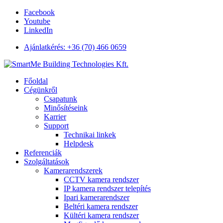
Facebook
Youtube
LinkedIn
Ajánlatkérés: +36 (70) 466 0659
Főoldal
Cégünkről
Csapatunk
Minősítéseink
Karrier
Support
Technikai linkek
Helpdesk
Referenciák
Szolgáltatások
Kamerarendszerek
CCTV kamera rendszer
IP kamera rendszer telepítés
Ipari kamerarendszer
Beltéri kamera rendszer
Kültéri kamera rendszer