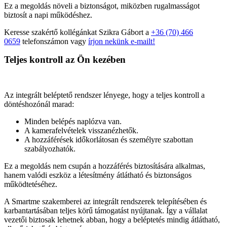
Ez a megoldás növeli a biztonságot, miközben rugalmasságot
biztosít a napi működéshez.
Keresse szakértő kollégánkat Szikra Gábort a
+36 (70) 466
0659
telefonszámon vagy
írjon nekünk e-mailt!
Teljes kontroll az Ön kezében
Az integrált beléptető rendszer lényege, hogy a teljes kontroll a
döntéshozónál marad:
Minden belépés naplózva van.
A kamerafelvételek visszanézhetők.
A hozzáférések időkorlátosan és személyre szabottan
szabályozhatók.
Ez a megoldás nem csupán a hozzáférés biztosítására alkalmas,
hanem valódi eszköz a létesítmény átlátható és biztonságos
működtetéséhez.
A Smartme szakemberei az integrált rendszerek telepítésében és
karbantartásában teljes körű támogatást nyújtanak. Így a vállalat
vezetői biztosak lehetnek abban, hogy a beléptetés mindig átlátható,