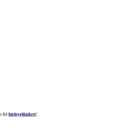
n fel
hírlevelünkre!