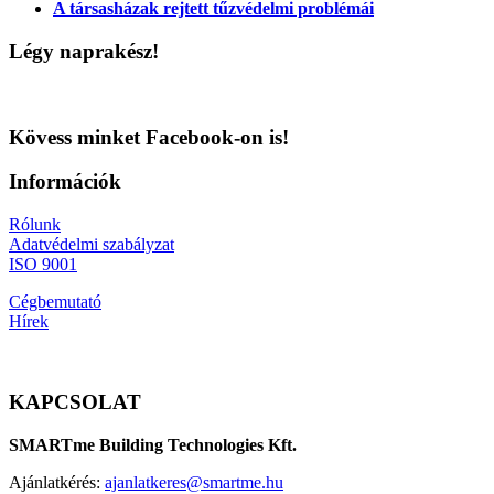
A társasházak rejtett tűzvédelmi problémái
Légy naprakész!
Kövess minket Facebook-on is!
Információk
Rólunk
Adatvédelmi szabályzat
ISO 9001
Cégbemutató
Hírek
KAPCSOLAT
SMARTme Building Technologies Kft.
Ajánlatkérés:
ajanlatkeres@smartme.hu