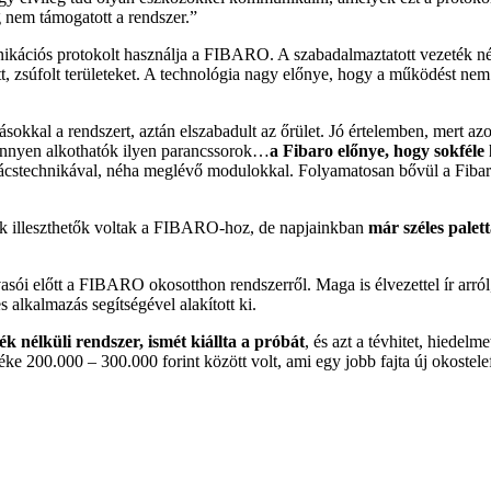
g nem támogatott a rendszer.”
unikációs protokolt használja a FIBARO. A szabadalmaztatott vezeték 
, zsúfolt területeket. A technológia nagy előnye, hogy a működést nem 
sokkal a rendszert, aztán elszabadult az őrület. Jó értelemben, mert 
önnyen alkothatók ilyen parancssorok…
a Fibaro előnye, hogy sokféle
stechnikával, néha meglévő modulokkal. Folyamatosan bővül a Fibaro re
k illeszthetők voltak a FIBARO-hoz, de napjainkban
már széles palet
lvasói előtt a FIBARO okosotthon rendszerről. Maga is élvezettel ír arr
 alkalmazás segítségével alakított ki.
 nélküli rendszer, ismét kiállta a próbát
, és azt a tévhitet, hiedelm
e 200.000 – 300.000 forint között volt, ami egy jobb fajta új okostele