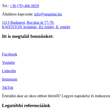
Tel.:
+36 (70) 466 0659
Általános kapcsolat:
info@smartme.hu
1113 Budapest, Bocskai út 77-79.
KWENTON Irodaház, B2 épület, II. emelet
Itt is megtalál bennünket:
Facebook
Youtube
Linkedin
Instagram
TikTok
Értesülni akar az okos otthon híreiről? Legyen naprakész és iratkozzo
Legutóbbi referenciáink