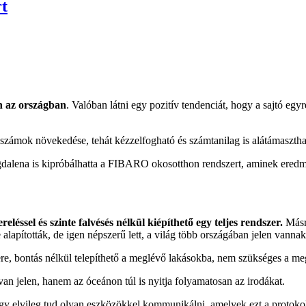
t
 az országban
. Valóban látni egy pozitív tendenciát, hogy a sajtó egy
őszámok növekedése, tehát kézzelfogható és számtanilag is alátámasztha
gdalena is kipróbálhatta a FIBARO okosotthon rendszert, aminek eredmé
reléssel és szinte falvésés nélkül kiépíthető egy teljes rendszer.
Másré
 alapították, de igen népszerű lett, a világ több országában jelen vann
 bontás nélkül telepíthető a meglévő lakásokba, nem szükséges a meglév
 jelen, hanem az óceánon túl is nyitja folyamatosan az irodákat.
gy elvileg tud olyan eszközökkel kommunikálni, amelyek ezt a protokol