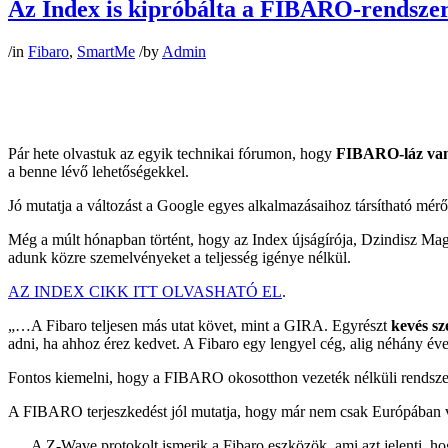
Az Index is kipróbálta a FIBARO-rendszer
/
in
Fibaro
,
SmartMe
/
by
Admin
Pár hete olvastuk az egyik technikai fórumon, hogy
FIBARO-láz van
a benne lévő lehetőségekkel.
Jó mutatja a változást a Google egyes alkalmazásaihoz társítható mér
Még a múlt hónapban történt, hogy az Index újságírója, Dzindisz Ma
adunk közre szemelvényeket a teljesség igénye nélkül.
AZ INDEX CIKK ITT OLVASHATÓ EL
.
„…A Fibaro teljesen más utat követ, mint a GIRA. Egyrészt
kevés sze
adni, ha ahhoz érez kedvet. A Fibaro egy lengyel cég, alig néhány éve
Fontos kiemelni, hogy a FIBARO okosotthon vezeték nélküli rendszere,
A FIBARO terjeszkedést jól mutatja, hogy már nem csak Európában van
„…A Z-Wave protokolt ismerik a Fibaro eszközök, ami azt jelenti, ho