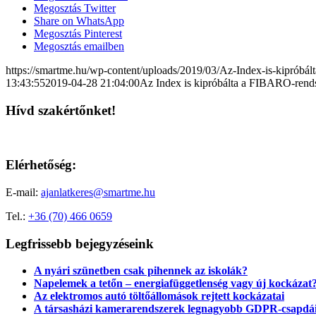
Megosztás Twitter
Share on WhatsApp
Megosztás Pinterest
Megosztás emailben
https://smartme.hu/wp-content/uploads/2019/03/Az-Index-is-kipróbá
13:43:55
2019-04-28 21:04:00
Az Index is kipróbálta a FIBARO-rends
Hívd szakértőnket!
Elérhetőség:
E-mail:
ajanlatkeres@smartme.hu
Tel.:
+36 (70) 466 0659
Legfrissebb bejegyzéseink
A nyári szünetben csak pihennek az iskolák?
Napelemek a tetőn – energiafüggetlenség vagy új kockázat
Az elektromos autó töltőállomások rejtett kockázatai
A társasházi kamerarendszerek legnagyobb GDPR-csapdá