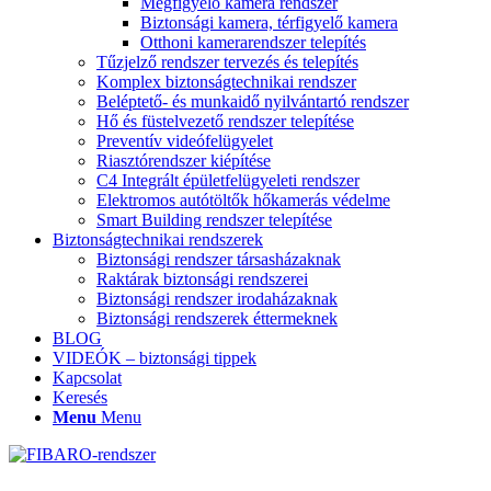
Megfigyelő kamera rendszer
Biztonsági kamera, térfigyelő kamera
Otthoni kamerarendszer telepítés
Tűzjelző rendszer tervezés és telepítés
Komplex biztonságtechnikai rendszer
Beléptető- és munkaidő nyilvántartó rendszer
Hő és füstelvezető rendszer telepítése
Preventív videófelügyelet
Riasztórendszer kiépítése
C4 Integrált épületfelügyeleti rendszer
Elektromos autótöltők hőkamerás védelme
Smart Building rendszer telepítése
Biztonságtechnikai rendszerek
Biztonsági rendszer társasházaknak
Raktárak biztonsági rendszerei
Biztonsági rendszer irodaházaknak
Biztonsági rendszerek éttermeknek
BLOG
VIDEÓK – biztonsági tippek
Kapcsolat
Keresés
Menu
Menu