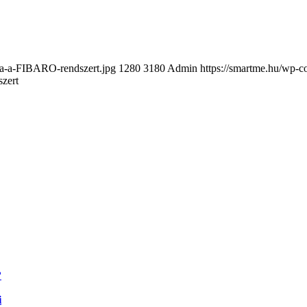
lta-a-FIBARO-rendszert.jpg
1280
3180
Admin
https://smartme.hu/wp-
zert
?
i