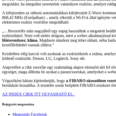
megoldást, ha integrálni szeretnénk valamilyen eszközt, amelyet eddi
A kifejezetten az otthoni automatizálásra kifejlesztett Z-Wave komm
868,42 MHz (Európában) -, amely elkerüli a Wi-Fi-k által igénybe vett
elektromos eszköz vezérlése megoldható.
„…Beszerelés után nagyjából egy napig használtuk a megadott beállítá
eszközökkel. Nem volt nehéz dolgom, mert a webes alkalmazással k
fűtésrendszer, klíma.
Majdnem mindent meg lehet oldani, néha barkác
kezelőfelülettel vannak ellátva.”
Kezdetben elég karcsú volt azoknak az eszközöknek a száma, amelye
köthető eszközök: Denon, LG, Logitech, Sony stb.
Alapvetően a cikk szerzője egy szakmailag alapos elemzést tárt fel o
egységet, maga állította be azokat a parancssorokat, amelyeket a webes
Végszóként bátran kijelenhetjük, hogy
a FIBARO okosotthon vezeték
beruházás hozadéka. A tesztelés során beépített FIBARO-rendszer érték
AZ INDEX CIKK ITT OLVASHATÓ EL.
Bejegyzés megosztása
Megosztás Facebook