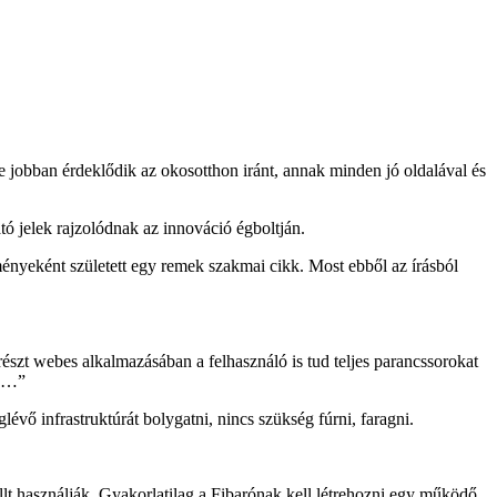
re jobban érdeklődik az okosotthon iránt, annak minden jó oldalával és
tó jelek rajzolódnak az innováció égboltján.
nyeként született egy remek szakmai cikk. Most ebből az írásból
szt webes alkalmazásában a felhasználó is tud teljes parancssorokat
ak…”
ő infrastruktúrát bolygatni, nincs szükség fúrni, faragni.
lt használják. Gyakorlatilag a Fibarónak kell létrehozni egy működő