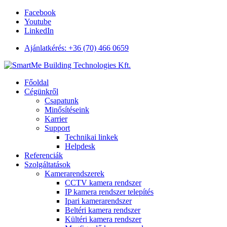
Facebook
Youtube
LinkedIn
Ajánlatkérés: +36 (70) 466 0659
Főoldal
Cégünkről
Csapatunk
Minősítéseink
Karrier
Support
Technikai linkek
Helpdesk
Referenciák
Szolgáltatások
Kamerarendszerek
CCTV kamera rendszer
IP kamera rendszer telepítés
Ipari kamerarendszer
Beltéri kamera rendszer
Kültéri kamera rendszer