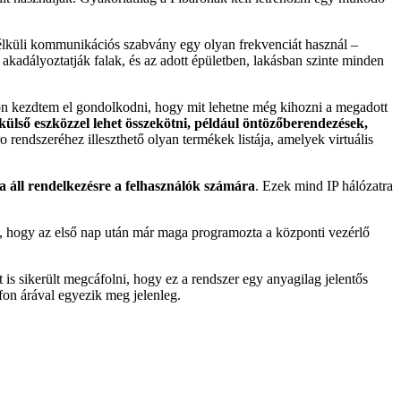
nélküli kommunikációs szabvány egy olyan frekvenciát használ –
akadályoztatják falak, és az adott épületben, lakásban szinte minden
azon kezdtem el gondolkodni, hogy mit lehetne még kihozni a megadott
 külső eszközzel lehet összekötni, például öntözőberendezések,
ndszeréhez illeszthető olyan termékek listája, amelyek virtuális
ta áll rendelkezésre a felhasználók számára
. Ezek mind IP hálózatra
ól, hogy az első nap után már maga programozta a központi vezérlő
et is sikerült megcáfolni, hogy ez a rendszer egy anyagilag jelentős
fon árával egyezik meg jelenleg.