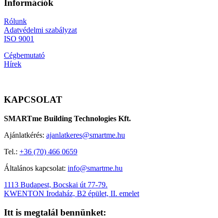
Információk
Rólunk
Adatvédelmi szabályzat
ISO 9001
Cégbemutató
Hírek
KAPCSOLAT
SMARTme Building Technologies Kft.
Ajánlatkérés:
ajanlatkeres@smartme.hu
Tel.:
+36 (70) 466 0659
Általános kapcsolat:
info@smartme.hu
1113 Budapest, Bocskai út 77-79.
KWENTON Irodaház, B2 épület, II. emelet
Itt is megtalál bennünket: