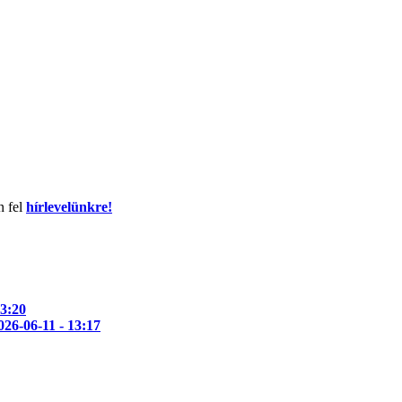
n fel
hírlevelünkre!
13:20
026-06-11 - 13:17