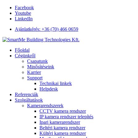
Facebook
Youtube
LinkedIn
Ajánlatkérés: +36 (70) 466 0659
Főoldal
Cégünkről
Csapatunk
Minősítéseink
Karrier
Support
Technikai linkek
Helpdesk
Referenciák
Szolgáltatások
Kamerarendszerek
CCTV kamera rendszer
IP kamera rendszer telepítés
Ipari kamerarendszer
Beltéri kamera rendszer
Kültéri kamera rendszer