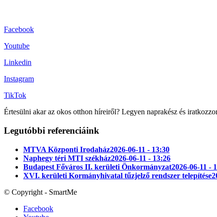
Facebook
Youtube
Linkedin
Instagram
TikTok
Értesülni akar az okos otthon híreiről? Legyen naprakész és iratkozzo
Legutóbbi referenciáink
MTVA Központi Irodaház
2026-06-11 - 13:30
Naphegy téri MTI székház
2026-06-11 - 13:26
Budapest Főváros II. kerületi Önkormányzat
2026-06-11 - 
XVI. kerületi Kormányhivatal tűzjelző rendszer telepítése
2
© Copyright - SmartMe
Facebook