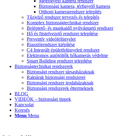
Megfigyelő kamera rendszer
Biztonsági kamera, térfigyelő kamera
Otthoni kamerarendszer telepítés
Tűzjelző rendszer tervezés és telepítés
Komplex biztonságtechnikai rendszer
Beléptető- és munkaidő nyilvántartó rendszer
Hő és füstelvezető rendszer telepítése
Preventív videófelügyelet
Riasztórendszer kiépítése
C4 Integrált épületfelügyeleti rendszer
Elektromos autótöltők hőkamerás védelme
Smart Building rendszer telepítése
Biztonságtechnikai rendszerek
Biztonsági rendszer társasházaknak
Raktárak biztonsági rendszerei
Biztonsági rendszer irodaházaknak
Biztonsági rendszerek éttermeknek
BLOG
VIDEÓK – biztonsági tippek
Kapcsolat
Keresés
Menu
Menu