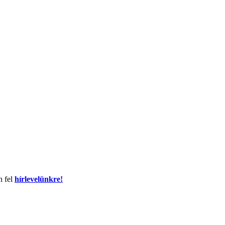
n fel
hírlevelünkre!