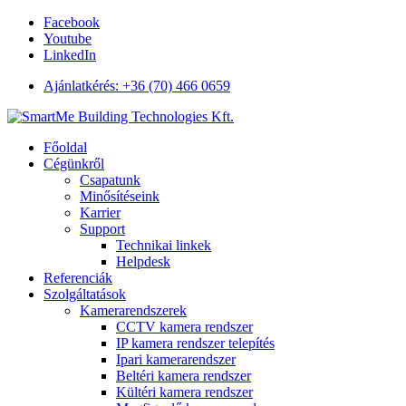
Facebook
Youtube
LinkedIn
Ajánlatkérés: +36 (70) 466 0659
Főoldal
Cégünkről
Csapatunk
Minősítéseink
Karrier
Support
Technikai linkek
Helpdesk
Referenciák
Szolgáltatások
Kamerarendszerek
CCTV kamera rendszer
IP kamera rendszer telepítés
Ipari kamerarendszer
Beltéri kamera rendszer
Kültéri kamera rendszer