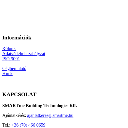
Információk
Rólunk
Adatvédelmi szabályzat
ISO 9001
Cégbemutató
Hírek
KAPCSOLAT
SMARTme Building Technologies Kft.
Ajánlatkérés:
ajanlatkeres@smartme.hu
Tel.:
+36 (70) 466 0659