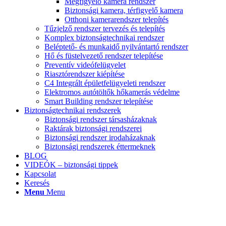
Megfigyelő kamera rendszer
Biztonsági kamera, térfigyelő kamera
Otthoni kamerarendszer telepítés
Tűzjelző rendszer tervezés és telepítés
Komplex biztonságtechnikai rendszer
Beléptető- és munkaidő nyilvántartó rendszer
Hő és füstelvezető rendszer telepítése
Preventív videófelügyelet
Riasztórendszer kiépítése
C4 Integrált épületfelügyeleti rendszer
Elektromos autótöltők hőkamerás védelme
Smart Building rendszer telepítése
Biztonságtechnikai rendszerek
Biztonsági rendszer társasházaknak
Raktárak biztonsági rendszerei
Biztonsági rendszer irodaházaknak
Biztonsági rendszerek éttermeknek
BLOG
VIDEÓK – biztonsági tippek
Kapcsolat
Keresés
Menu
Menu