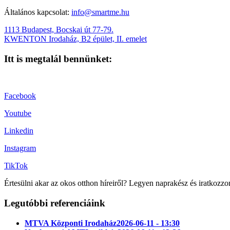
Általános kapcsolat:
info@smartme.hu
1113 Budapest, Bocskai út 77-79.
KWENTON Irodaház, B2 épület, II. emelet
Itt is megtalál bennünket:
Facebook
Youtube
Linkedin
Instagram
TikTok
Értesülni akar az okos otthon híreiről? Legyen naprakész és iratkozzo
Legutóbbi referenciáink
MTVA Központi Irodaház
2026-06-11 - 13:30