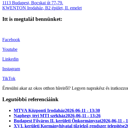
1113 Budapest, Bocskai út 77-79.
KWENTON Irodaház, B2 épület, II. emelet
Itt is megtalál bennünket:
Facebook
Youtube
Linkedin
Instagram
TikTok
Értesülni akar az okos otthon híreiről? Legyen naprakész és iratkozzo
Legutóbbi referenciáink
MTVA Központi Irodaház
2026-06-11 - 13:30
Naphegy téri MTI székház
2026-06-11 - 13:26
Budapest Főváros II. kerületi Önkormányzat
2026-06-11 - 
XVI. kerületi Kormányhivatal tűzjelző rendszer telepítése
2