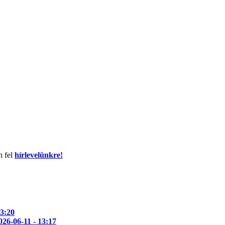
n fel
hírlevelünkre!
13:20
026-06-11 - 13:17