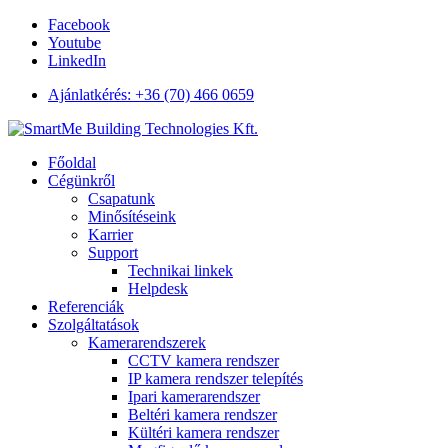
Facebook
Youtube
LinkedIn
Ajánlatkérés: +36 (70) 466 0659
Főoldal
Cégünkről
Csapatunk
Minősítéseink
Karrier
Support
Technikai linkek
Helpdesk
Referenciák
Szolgáltatások
Kamerarendszerek
CCTV kamera rendszer
IP kamera rendszer telepítés
Ipari kamerarendszer
Beltéri kamera rendszer
Kültéri kamera rendszer