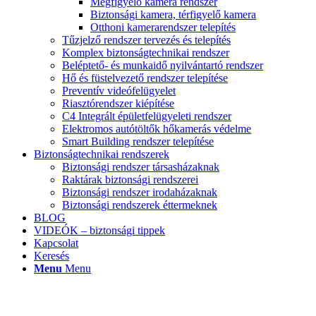
Megfigyelő kamera rendszer
Biztonsági kamera, térfigyelő kamera
Otthoni kamerarendszer telepítés
Tűzjelző rendszer tervezés és telepítés
Komplex biztonságtechnikai rendszer
Beléptető- és munkaidő nyilvántartó rendszer
Hő és füstelvezető rendszer telepítése
Preventív videófelügyelet
Riasztórendszer kiépítése
C4 Integrált épületfelügyeleti rendszer
Elektromos autótöltők hőkamerás védelme
Smart Building rendszer telepítése
Biztonságtechnikai rendszerek
Biztonsági rendszer társasházaknak
Raktárak biztonsági rendszerei
Biztonsági rendszer irodaházaknak
Biztonsági rendszerek éttermeknek
BLOG
VIDEÓK – biztonsági tippek
Kapcsolat
Keresés
Menu
Menu