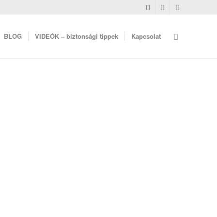
BLOG
VIDEÓK – biztonsági tippek
Kapcsolat
Oldal 1 tól 0