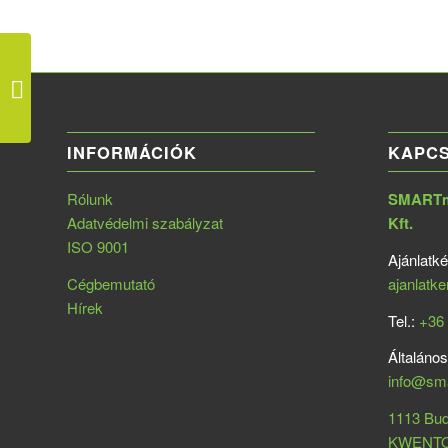
STELLA Kereskedelmi
és Ipari Zrt.
INFORMÁCIÓK
KAPC
Rólunk
SMARTme
Adatvédelmi szabályzat
Kft.
ISO 9001
Ajánlatké
Cégbemutató
ajanlatk
Hírek
Tel.:
+36 
Általános
info@sm
1113 Bud
KWENTON 