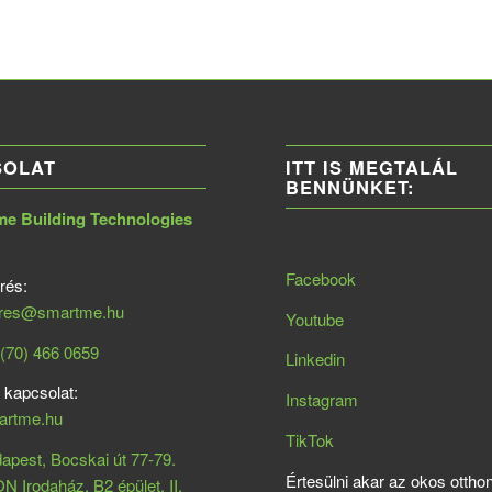
SOLAT
ITT IS MEGTALÁL
BENNÜNKET:
 Building Technologies
Facebook
rés:
eres@smartme.hu
Youtube
(70) 466 0659
Linkedin
 kapcsolat:
Instagram
artme.hu
TikTok
apest, Bocskai út 77-79.
Értesülni akar az okos otthon
Irodaház, B2 épület, II.