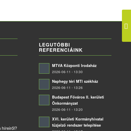
LEGUTÓBBI
REFERENCIÁINK
MTVA Központi Irodaház
2026-06-11 - 13:30
Naphegy téri MTI székház
2026-06-11 - 13:26
Budapest Főváros II. kerületi
Önkormányzat
2026-06-11 - 13:20
XVI. kerületi Kormányhivatal
tűzjelző rendszer telepítése
 híreiről?