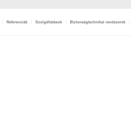
Referenciák
Szolgáltatások
Biztonságtechnikai rendszerek
ása