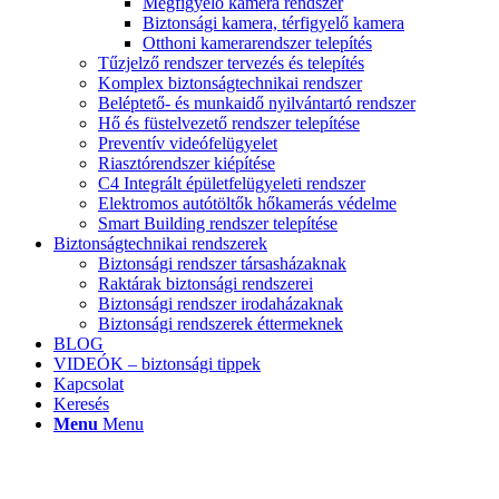
Megfigyelő kamera rendszer
Biztonsági kamera, térfigyelő kamera
Otthoni kamerarendszer telepítés
Tűzjelző rendszer tervezés és telepítés
Komplex biztonságtechnikai rendszer
Beléptető- és munkaidő nyilvántartó rendszer
Hő és füstelvezető rendszer telepítése
Preventív videófelügyelet
Riasztórendszer kiépítése
C4 Integrált épületfelügyeleti rendszer
Elektromos autótöltők hőkamerás védelme
Smart Building rendszer telepítése
Biztonságtechnikai rendszerek
Biztonsági rendszer társasházaknak
Raktárak biztonsági rendszerei
Biztonsági rendszer irodaházaknak
Biztonsági rendszerek éttermeknek
BLOG
VIDEÓK – biztonsági tippek
Kapcsolat
Keresés
Menu
Menu