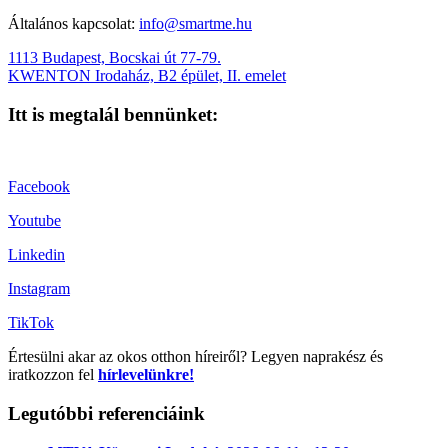
Általános kapcsolat:
info@smartme.hu
1113 Budapest, Bocskai út 77-79.
KWENTON Irodaház, B2 épület, II. emelet
Itt is megtalál bennünket:
Facebook
Youtube
Linkedin
Instagram
TikTok
Értesülni akar az okos otthon híreiről? Legyen naprakész és
iratkozzon fel
hírlevelünkre!
Legutóbbi referenciáink