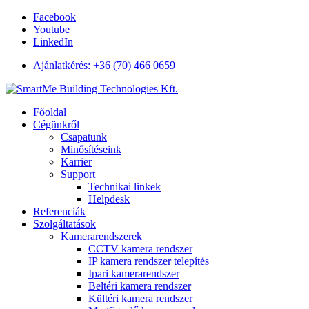
Facebook
Youtube
LinkedIn
Ajánlatkérés: +36 (70) 466 0659
Főoldal
Cégünkről
Csapatunk
Minősítéseink
Karrier
Support
Technikai linkek
Helpdesk
Referenciák
Szolgáltatások
Kamerarendszerek
CCTV kamera rendszer
IP kamera rendszer telepítés
Ipari kamerarendszer
Beltéri kamera rendszer
Kültéri kamera rendszer