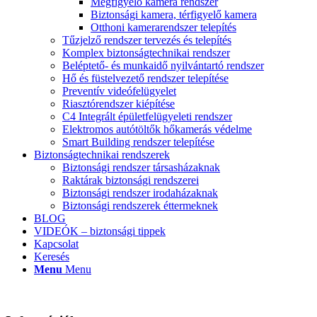
Megfigyelő kamera rendszer
Biztonsági kamera, térfigyelő kamera
Otthoni kamerarendszer telepítés
Tűzjelző rendszer tervezés és telepítés
Komplex biztonságtechnikai rendszer
Beléptető- és munkaidő nyilvántartó rendszer
Hő és füstelvezető rendszer telepítése
Preventív videófelügyelet
Riasztórendszer kiépítése
C4 Integrált épületfelügyeleti rendszer
Elektromos autótöltők hőkamerás védelme
Smart Building rendszer telepítése
Biztonságtechnikai rendszerek
Biztonsági rendszer társasházaknak
Raktárak biztonsági rendszerei
Biztonsági rendszer irodaházaknak
Biztonsági rendszerek éttermeknek
BLOG
VIDEÓK – biztonsági tippek
Kapcsolat
Keresés
Menu
Menu