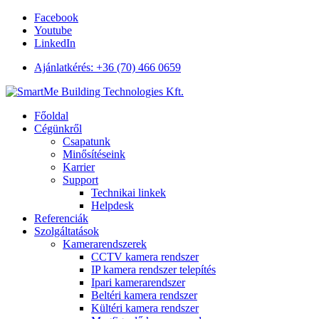
Facebook
Youtube
LinkedIn
Ajánlatkérés: +36 (70) 466 0659
Főoldal
Cégünkről
Csapatunk
Minősítéseink
Karrier
Support
Technikai linkek
Helpdesk
Referenciák
Szolgáltatások
Kamerarendszerek
CCTV kamera rendszer
IP kamera rendszer telepítés
Ipari kamerarendszer
Beltéri kamera rendszer
Kültéri kamera rendszer