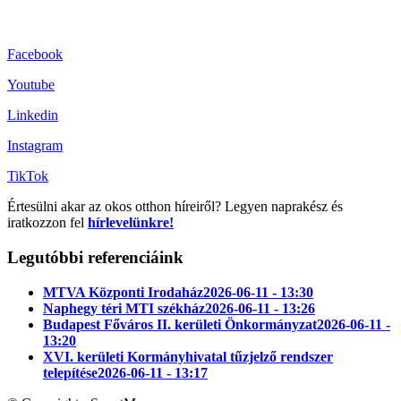
Facebook
Youtube
Linkedin
Instagram
TikTok
Értesülni akar az okos otthon híreiről? Legyen naprakész és
iratkozzon fel
hírlevelünkre!
Legutóbbi referenciáink
MTVA Központi Irodaház
2026-06-11 - 13:30
Naphegy téri MTI székház
2026-06-11 - 13:26
Budapest Főváros II. kerületi Önkormányzat
2026-06-11 -
13:20
XVI. kerületi Kormányhivatal tűzjelző rendszer
telepítése
2026-06-11 - 13:17