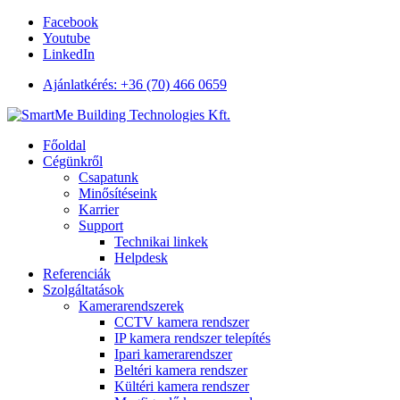
Facebook
Youtube
LinkedIn
Ajánlatkérés: +36 (70) 466 0659
Főoldal
Cégünkről
Csapatunk
Minősítéseink
Karrier
Support
Technikai linkek
Helpdesk
Referenciák
Szolgáltatások
Kamerarendszerek
CCTV kamera rendszer
IP kamera rendszer telepítés
Ipari kamerarendszer
Beltéri kamera rendszer
Kültéri kamera rendszer