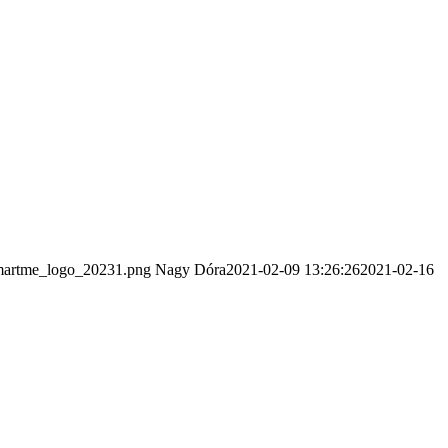
smartme_logo_20231.png
Nagy Dóra
2021-02-09 13:26:26
2021-02-16