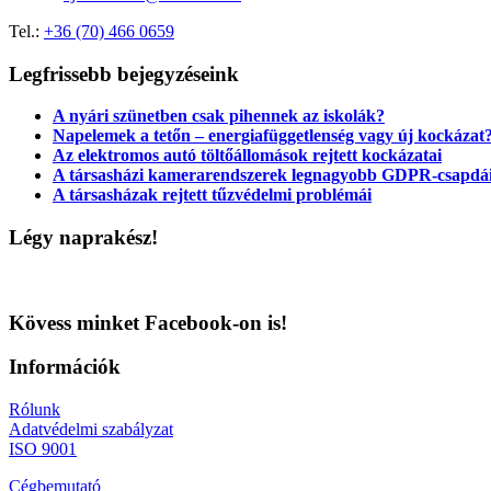
Tel.:
+36 (70) 466 0659
Legfrissebb bejegyzéseink
A nyári szünetben csak pihennek az iskolák?
Napelemek a tetőn – energiafüggetlenség vagy új kockázat
Az elektromos autó töltőállomások rejtett kockázatai
A társasházi kamerarendszerek legnagyobb GDPR-csapdá
A társasházak rejtett tűzvédelmi problémái
Légy naprakész!
Kövess minket Facebook-on is!
Információk
Rólunk
Adatvédelmi szabályzat
ISO 9001
Cégbemutató