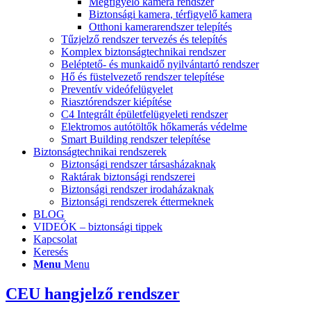
Megfigyelő kamera rendszer
Biztonsági kamera, térfigyelő kamera
Otthoni kamerarendszer telepítés
Tűzjelző rendszer tervezés és telepítés
Komplex biztonságtechnikai rendszer
Beléptető- és munkaidő nyilvántartó rendszer
Hő és füstelvezető rendszer telepítése
Preventív videófelügyelet
Riasztórendszer kiépítése
C4 Integrált épületfelügyeleti rendszer
Elektromos autótöltők hőkamerás védelme
Smart Building rendszer telepítése
Biztonságtechnikai rendszerek
Biztonsági rendszer társasházaknak
Raktárak biztonsági rendszerei
Biztonsági rendszer irodaházaknak
Biztonsági rendszerek éttermeknek
BLOG
VIDEÓK – biztonsági tippek
Kapcsolat
Keresés
Menu
Menu
CEU hangjelző rendszer