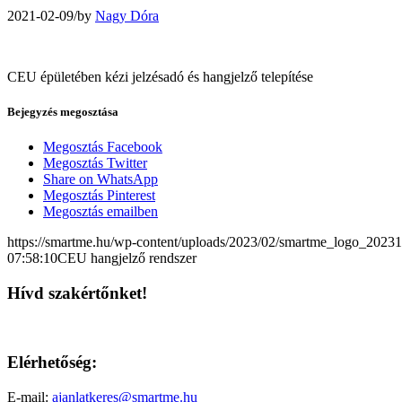
2021-02-09
/
by
Nagy Dóra
CEU épületében kézi jelzésadó és hangjelző telepítése
Bejegyzés megosztása
Megosztás Facebook
Megosztás Twitter
Share on WhatsApp
Megosztás Pinterest
Megosztás emailben
https://smartme.hu/wp-content/uploads/2023/02/smartme_logo_2023
07:58:10
CEU hangjelző rendszer
Hívd szakértőnket!
Elérhetőség:
E-mail:
ajanlatkeres@smartme.hu