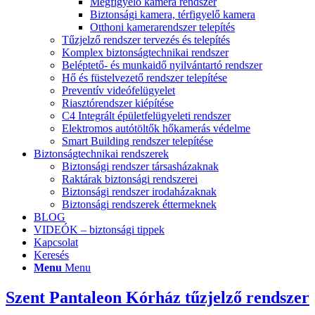
Megfigyelő kamera rendszer
Biztonsági kamera, térfigyelő kamera
Otthoni kamerarendszer telepítés
Tűzjelző rendszer tervezés és telepítés
Komplex biztonságtechnikai rendszer
Beléptető- és munkaidő nyilvántartó rendszer
Hő és füstelvezető rendszer telepítése
Preventív videófelügyelet
Riasztórendszer kiépítése
C4 Integrált épületfelügyeleti rendszer
Elektromos autótöltők hőkamerás védelme
Smart Building rendszer telepítése
Biztonságtechnikai rendszerek
Biztonsági rendszer társasházaknak
Raktárak biztonsági rendszerei
Biztonsági rendszer irodaházaknak
Biztonsági rendszerek éttermeknek
BLOG
VIDEÓK – biztonsági tippek
Kapcsolat
Keresés
Menu
Menu
Szent Pantaleon Kórház tűzjelző rendszer