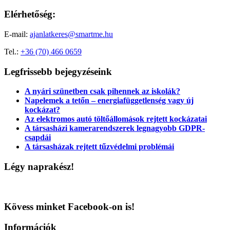
Elérhetőség:
E-mail:
ajanlatkeres@smartme.hu
Tel.:
+36 (70) 466 0659
Legfrissebb bejegyzéseink
A nyári szünetben csak pihennek az iskolák?
Napelemek a tetőn – energiafüggetlenség vagy új
kockázat?
Az elektromos autó töltőállomások rejtett kockázatai
A társasházi kamerarendszerek legnagyobb GDPR-
csapdái
A társasházak rejtett tűzvédelmi problémái
Légy naprakész!
Kövess minket Facebook-on is!
Információk