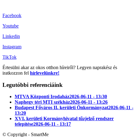
Facebook
Youtube
Linkedin
Instagram
TikTok
Értesülni akar az okos otthon híreiről? Legyen naprakész és
iratkozzon fel
hírlevelünkre!
Legutóbbi referenciáink
MTVA Központi Irodaház
2026-06-11 - 13:30
Naphegy téri MTI székház
2026-06-11 - 13:26
Budapest Főváros II. kerületi Önkormányzat
2026-06-11 -
13:20
XVI. kerületi Kormányhivatal tűzjelző rendszer
telepítése
2026-06-11 - 13:17
© Copyright - SmartMe