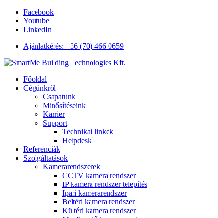
Facebook
Youtube
LinkedIn
Ajánlatkérés: +36 (70) 466 0659
Főoldal
Cégünkről
Csapatunk
Minősítéseink
Karrier
Support
Technikai linkek
Helpdesk
Referenciák
Szolgáltatások
Kamerarendszerek
CCTV kamera rendszer
IP kamera rendszer telepítés
Ipari kamerarendszer
Beltéri kamera rendszer
Kültéri kamera rendszer