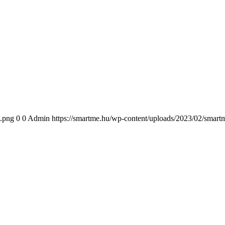
1.png
0
0
Admin
https://smartme.hu/wp-content/uploads/2023/02/smar