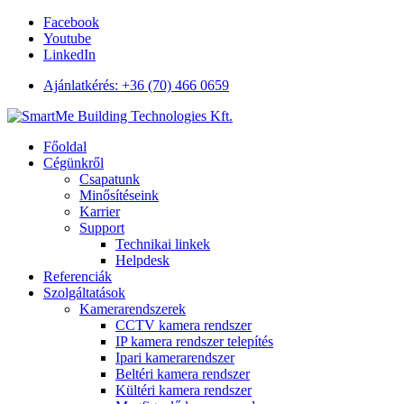
Facebook
Youtube
LinkedIn
Ajánlatkérés: +36 (70) 466 0659
Főoldal
Cégünkről
Csapatunk
Minősítéseink
Karrier
Support
Technikai linkek
Helpdesk
Referenciák
Szolgáltatások
Kamerarendszerek
CCTV kamera rendszer
IP kamera rendszer telepítés
Ipari kamerarendszer
Beltéri kamera rendszer
Kültéri kamera rendszer