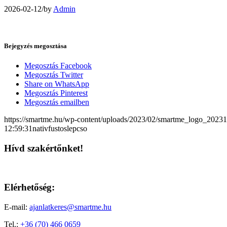
2026-02-12
/
by
Admin
Bejegyzés megosztása
Megosztás Facebook
Megosztás Twitter
Share on WhatsApp
Megosztás Pinterest
Megosztás emailben
https://smartme.hu/wp-content/uploads/2023/02/smartme_logo_2023
12:59:31
nativfustoslepcso
Hívd szakértőnket!
Elérhetőség:
E-mail:
ajanlatkeres@smartme.hu
Tel.:
+36 (70) 466 0659