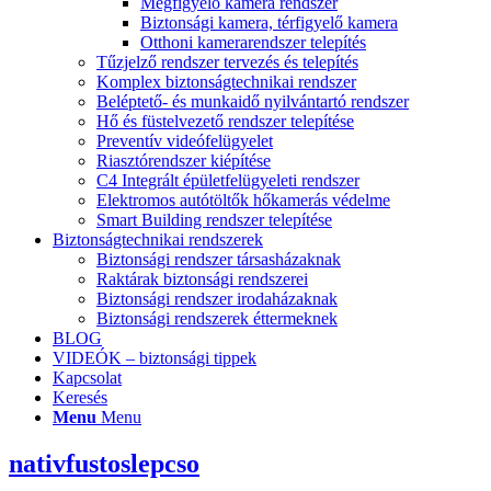
Megfigyelő kamera rendszer
Biztonsági kamera, térfigyelő kamera
Otthoni kamerarendszer telepítés
Tűzjelző rendszer tervezés és telepítés
Komplex biztonságtechnikai rendszer
Beléptető- és munkaidő nyilvántartó rendszer
Hő és füstelvezető rendszer telepítése
Preventív videófelügyelet
Riasztórendszer kiépítése
C4 Integrált épületfelügyeleti rendszer
Elektromos autótöltők hőkamerás védelme
Smart Building rendszer telepítése
Biztonságtechnikai rendszerek
Biztonsági rendszer társasházaknak
Raktárak biztonsági rendszerei
Biztonsági rendszer irodaházaknak
Biztonsági rendszerek éttermeknek
BLOG
VIDEÓK – biztonsági tippek
Kapcsolat
Keresés
Menu
Menu
nativfustoslepcso