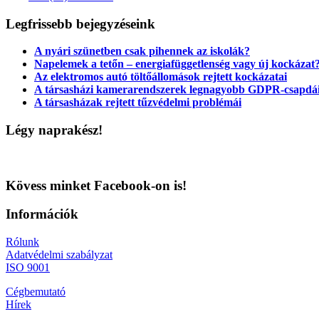
Legfrissebb bejegyzéseink
A nyári szünetben csak pihennek az iskolák?
Napelemek a tetőn – energiafüggetlenség vagy új kockázat
Az elektromos autó töltőállomások rejtett kockázatai
A társasházi kamerarendszerek legnagyobb GDPR-csapdá
A társasházak rejtett tűzvédelmi problémái
Légy naprakész!
Kövess minket Facebook-on is!
Információk
Rólunk
Adatvédelmi szabályzat
ISO 9001
Cégbemutató
Hírek