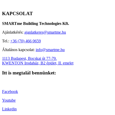
KAPCSOLAT
SMARTme Building Technologies Kft.
Ajánlatkérés:
ajanlatkeres@smartme.hu
Tel.:
+36 (70) 466 0659
Általános kapcsolat:
info@smartme.hu
1113 Budapest, Bocskai út 77-79.
KWENTON Irodaház, B2 épület, II. emelet
Itt is megtalál bennünket:
Facebook
Youtube
Linkedin