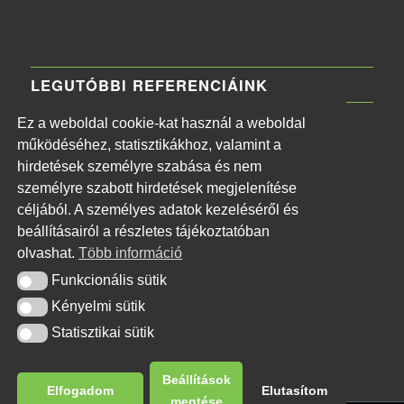
LEGUTÓBBI REFERENCIÁINK
Ez a weboldal cookie-kat használ a weboldal
MTVA Központi Irodaház
működéséhez, statisztikákhoz, valamint a
2026-06-11 - 13:30
hirdetések személyre szabása és nem
Naphegy téri MTI székház
személyre szabott hirdetések megjelenítése
2026-06-11 - 13:26
céljából. A személyes adatok kezeléséről és
Budapest Főváros II. kerületi Önkormányzat
beállításairól a részletes tájékoztatóban
2026-06-11 - 13:20
olvashat.
Több információ
XVI. kerületi Kormányhivatal tűzjelző rendszer
Funkcionális sütik
Funkcionális sütik
telepítése
Kényelmi sütik
Kényelmi sütik
2026-06-11 - 13:17
Statisztikai sütik
Statisztikai sütik
Beállítások
Elfogadom
Elutasítom
mentése