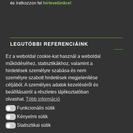
és iratkozzon fel
hírlevelünkre!
LEGUTÓBBI REFERENCIÁINK
Ez a weboldal cookie-kat használ a weboldal
MTVA Központi Irodaház
működéséhez, statisztikákhoz, valamint a
2026-06-11 - 13:30
hirdetések személyre szabása és nem
Naphegy téri MTI székház
személyre szabott hirdetések megjelenítése
2026-06-11 - 13:26
céljából. A személyes adatok kezeléséről és
Budapest Főváros II. kerületi Önkormányzat
beállításairól a részletes tájékoztatóban
2026-06-11 - 13:20
olvashat.
Több információ
XVI. kerületi Kormányhivatal tűzjelző rendszer
Funkcionális sütik
Funkcionális sütik
telepítése
Kényelmi sütik
Kényelmi sütik
2026-06-11 - 13:17
Statisztikai sütik
Statisztikai sütik