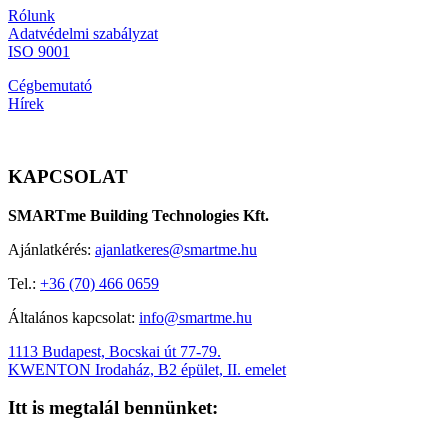
Rólunk
Adatvédelmi szabályzat
ISO 9001
Cégbemutató
Hírek
KAPCSOLAT
SMARTme Building Technologies Kft.
Ajánlatkérés:
ajanlatkeres@smartme.hu
Tel.:
+36 (70) 466 0659
Általános kapcsolat:
info@smartme.hu
1113 Budapest, Bocskai út 77-79.
KWENTON Irodaház, B2 épület, II. emelet
Itt is megtalál bennünket: