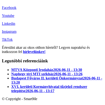
Facebook
Youtube
Linkedin
Instagram
TikTok
Értesülni akar az okos otthon híreiről? Legyen naprakész és
iratkozzon fel
hírlevelünkre!
Legutóbbi referenciáink
MTVA Központi Irodaház
2026-06-11 - 13:30
Naphegy téri MTI székház
2026-06-11 - 13:26
Budapest Főváros II. kerületi Önkormányzat
2026-06-11 -
13:20
XVI. kerületi Kormányhivatal tűzjelző rendszer
telepítése
2026-06-11 - 13:17
© Copyright - SmartMe