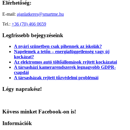
Elérhetőség:
E-mail:
ajanlatkeres@smartme.hu
Tel.:
+36 (70) 466 0659
Legfrissebb bejegyzéseink
A nyári szünetben csak pihennek az iskolák?
Napelemek a tetőn – energiafüggetlenség vagy új
kockázat?
Az elektromos autó töltőállomások rejtett kockázatai
A társasházi kamerarendszerek legnagyobb GDPR-
csapdái
A társasházak rejtett tűzvédelmi problémái
Légy naprakész!
Kövess minket Facebook-on is!
Információk