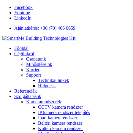
Facebook
Youtube
LinkedIn
Ajánlatkérés: +36 (70) 466 0659
Főoldal
Cégünkről
Csapatunk
Minősítéseink
Karrier
Support
Technikai linkek
Helpdesk
Referenciák
Szolgáltatások
Kamerarendszerek
CCTV kamera rendszer
IP kamera rendszer telepítés
Ipari kamerarendszer
Beltéri kamera rendszer
Kültéri kamera rendszer