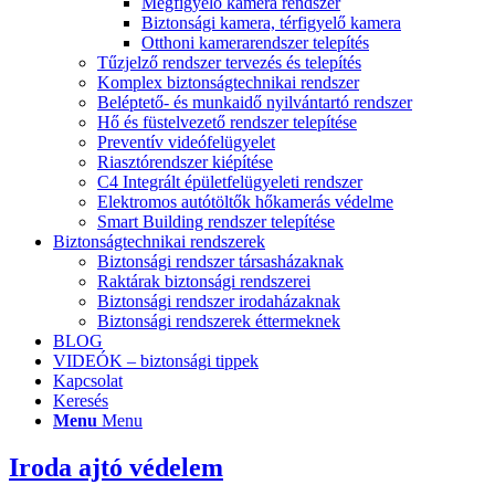
Megfigyelő kamera rendszer
Biztonsági kamera, térfigyelő kamera
Otthoni kamerarendszer telepítés
Tűzjelző rendszer tervezés és telepítés
Komplex biztonságtechnikai rendszer
Beléptető- és munkaidő nyilvántartó rendszer
Hő és füstelvezető rendszer telepítése
Preventív videófelügyelet
Riasztórendszer kiépítése
C4 Integrált épületfelügyeleti rendszer
Elektromos autótöltők hőkamerás védelme
Smart Building rendszer telepítése
Biztonságtechnikai rendszerek
Biztonsági rendszer társasházaknak
Raktárak biztonsági rendszerei
Biztonsági rendszer irodaházaknak
Biztonsági rendszerek éttermeknek
BLOG
VIDEÓK – biztonsági tippek
Kapcsolat
Keresés
Menu
Menu
Iroda ajtó védelem