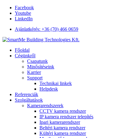
Facebook
Youtube
LinkedIn
Ajánlatkérés: +36 (70) 466 0659
Főoldal
Cégünkről
Csapatunk
Minősítéseink
Karrier
Support
Technikai linkek
Helpdesk
Referenciák
Szolgáltatások
Kamerarendszerek
CCTV kamera rendszer
IP kamera rendszer telepítés
Ipari kamerarendszer
Beltéri kamera rendszer
Kültéri kamera rendszer