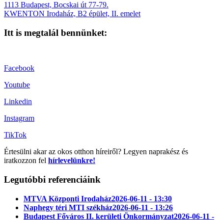
1113 Budapest, Bocskai út 77-79.
KWENTON Irodaház, B2 épület, II. emelet
Itt is megtalál bennünket:
Facebook
Youtube
Linkedin
Instagram
TikTok
Értesülni akar az okos otthon híreiről? Legyen naprakész és
iratkozzon fel
hírlevelünkre!
Legutóbbi referenciáink
MTVA Központi Irodaház
2026-06-11 - 13:30
Naphegy téri MTI székház
2026-06-11 - 13:26
Budapest Főváros II. kerületi Önkormányzat
2026-06-11 -