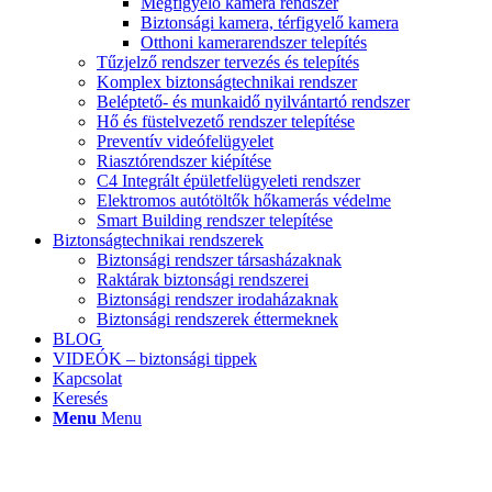
Megfigyelő kamera rendszer
Biztonsági kamera, térfigyelő kamera
Otthoni kamerarendszer telepítés
Tűzjelző rendszer tervezés és telepítés
Komplex biztonságtechnikai rendszer
Beléptető- és munkaidő nyilvántartó rendszer
Hő és füstelvezető rendszer telepítése
Preventív videófelügyelet
Riasztórendszer kiépítése
C4 Integrált épületfelügyeleti rendszer
Elektromos autótöltők hőkamerás védelme
Smart Building rendszer telepítése
Biztonságtechnikai rendszerek
Biztonsági rendszer társasházaknak
Raktárak biztonsági rendszerei
Biztonsági rendszer irodaházaknak
Biztonsági rendszerek éttermeknek
BLOG
VIDEÓK – biztonsági tippek
Kapcsolat
Keresés
Menu
Menu